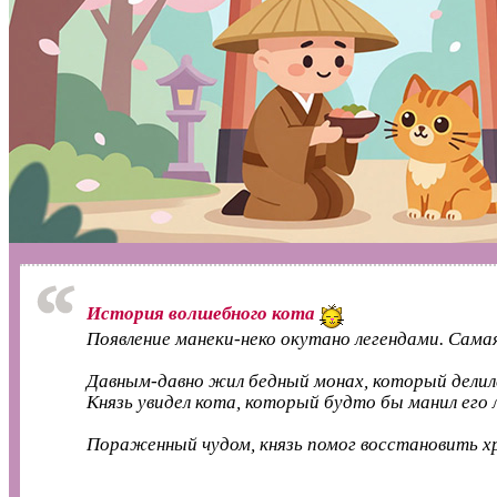
История волшебного кота
Появление манеки‑неко окутано легендами. Сама
Давным‑давно жил бедный монах, который делилс
Князь увидел кота, который будто бы манил его 
Пораженный чудом, князь помог восстановить хра