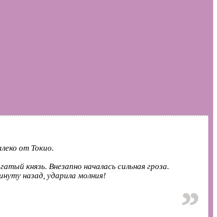
леко от Токио.
тый князь. Внезапно началась сильная гроза.
инуту назад, ударила молния!