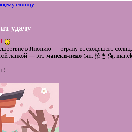
дящему солнцу
ит удачу
!
тешествие в Японию — страну восходящего солнц
ятой лапкой — это
манеки‑неко
(яп. 招き猫, maneki 
т!