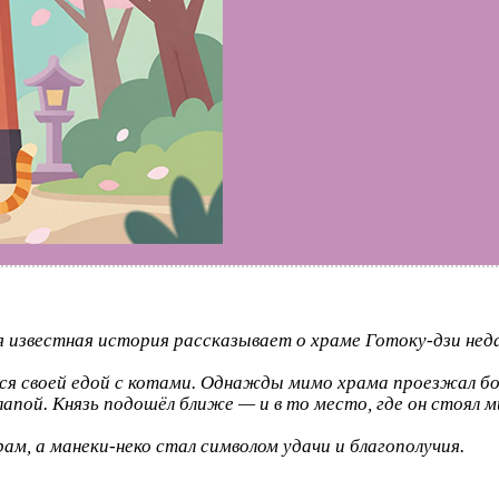
я известная история рассказывает о храме Готоку‑дзи неда
я своей едой с котами. Однажды мимо храма проезжал бога
лапой. Князь подошёл ближе — и в то место, где он стоял м
м, а манеки‑неко стал символом удачи и благополучия.