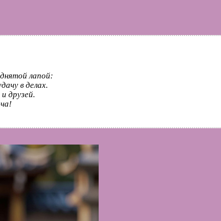
днятой лапой:
дачу в делах.
и друзей.
ча!