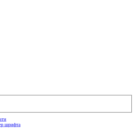
ати
ер шрифта