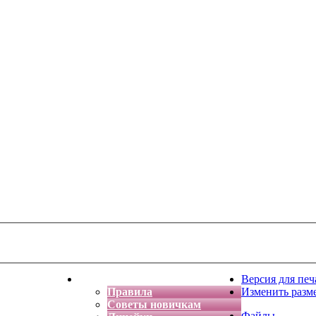
тская фантазия
Форум
Версия для печ
Правила
Изменить разм
Советы новичкам
Файлы