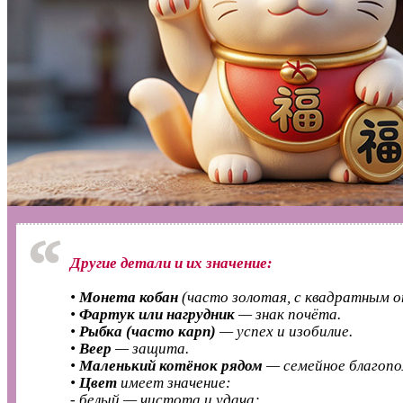
Другие детали и их значение:
•
Монета кобан
(часто золотая, с квадратным 
•
Фартук или нагрудник
— знак почёта.
•
Рыбка (часто карп)
— успех и изобилие.
•
Веер
— защита.
•
Маленький котёнок рядом
— семейное благопо
•
Цвет
имеет значение:
- белый — чистота и удача;