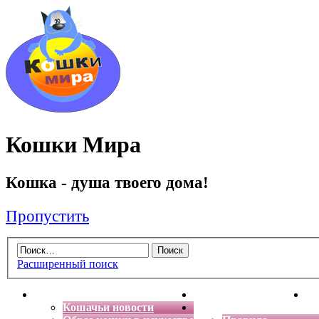
Кошки Мира
Кошка - душа твоего дома!
Пропустить
Расширенный поиск
Главная
Энциклопедия кошек
Де
Кошачьи новости
Форум