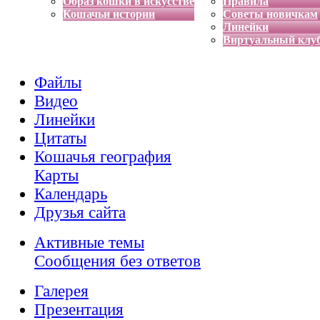
Образ кошки в искусстве
Правила
Кошачьи истории
Советы новичкам
Линейки
Виртуальный клу
Файлы
Видео
Линейки
Цитаты
Кошачья география
Карты
Календарь
Друзья сайта
Активные темы
Сообщения без ответов
Галерея
Презентация