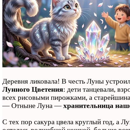
Деревня ликовала! В честь Луны устрои
Лунного Цветения
: дети танцевали, вз
всех рисовыми пирожками, а старейшина
— Отныне Луна —
хранительница наше
С тех пор сакура цвела круглый год, а Лу
осталась волшебной кошкой, больше все