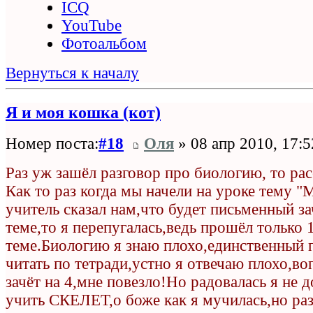
ICQ
YouTube
Фотоальбом
Вернуться к началу
Я и моя кошка (кот)
Номер поста:
#18
Оля
» 08 апр 2010, 17:5
Раз уж зашёл разговор про биологию, то ра
Как то раз когда мы начели на уроке тему 
учитель сказал нам,что будет письменный за
теме,то я перепугалась,ведь прошёл только 
теме.Биологию я знаю плохо,единственный
читать по тетради,устно я отвечаю плохо,во
зачёт на 4,мне повезло!Но радовалась я не д
учить СКЕЛЕТ,о боже как я мучилась,но ра