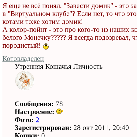
Я еще не всё понял. "Завести домик" - это з
в "Виртуальном клубе"? Если нет, то что эт
котами тоже хотим домик!
А колор-пойнт - это про кого-то из наших 
белого Монечку????? Я всегда подозревал, ч
породистый!
Котовладелец
Утренняя Кошачья Личность
Сообщения:
78
Настроение:
Фото:
2
Зарегистрирован:
28 окт 2011, 20:40
Кошки:
0