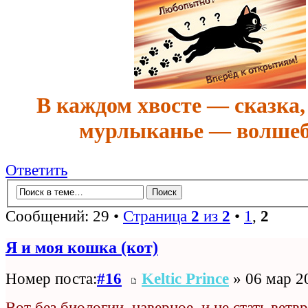
В каждом хвосте — сказка,
мурлыканье — волшеб
Ответить
Сообщений: 29 •
Страница
2
из
2
•
1
,
2
Я и моя кошка (кот)
Номер поста:
#16
Keltic Prince
» 06 мар 2
Вот без биологии, наверное, и не стать вет