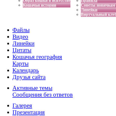
Образ кошки в искусстве
Правила
Кошачьи истории
Советы новичкам
Линейки
Виртуальный клу
Файлы
Видео
Линейки
Цитаты
Кошачья география
Карты
Календарь
Друзья сайта
Активные темы
Сообщения без ответов
Галерея
Презентация