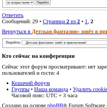
Ответить
Сообщений: 29 •
Страница
2
из
2
•
1
,
2
Вернуться в
Детская фантазия» зовёт в п
Перейти:
Кто сейчас на конференции
Сейчас этот форум просматривают: нет зар
пользователей и гости: 4
Кошачий форум
Группы
•
Наша команда
•
Удалить cooki
Часовой пояс: UTC + 3 часа
Создано на основе
phpBB
® Forum Software