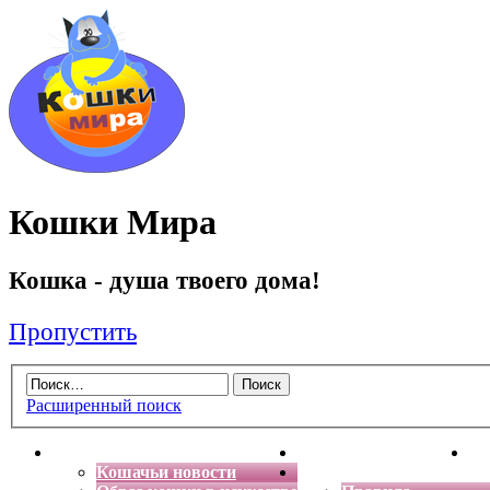
Кошки Мира
Кошка - душа твоего дома!
Пропустить
Расширенный поиск
Главная
Энциклопедия кошек
Де
Кошачьи новости
Форум