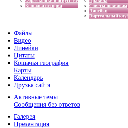
Образ кошки в искусстве
Правила
Кошачьи истории
Советы новичкам
Линейки
Виртуальный клу
Файлы
Видео
Линейки
Цитаты
Кошачья география
Карты
Календарь
Друзья сайта
Активные темы
Сообщения без ответов
Галерея
Презентация