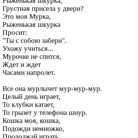
Рыженькая шкурка,
Грустная присела у двери?
Это моя Мурка,
Рыженькая шкурка
Просит:
"Ты с собою забери".
Ухожу учиться...
Мурочке не спится,
Ждет и ждет
Часами напролет.
Все она мурлычет мур-мур-мур.
Целый день играет,
То клубки катает,
То грызет у телефона шнур.
Кошка моя, кошка,
Подожди немножко,
Продолжай играть.