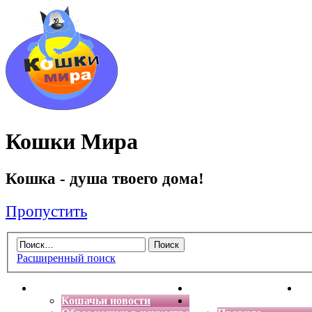
Кошки Мира
Кошка - душа твоего дома!
Пропустить
Расширенный поиск
Главная
Энциклопедия кошек
Де
Кошачьи новости
Форум