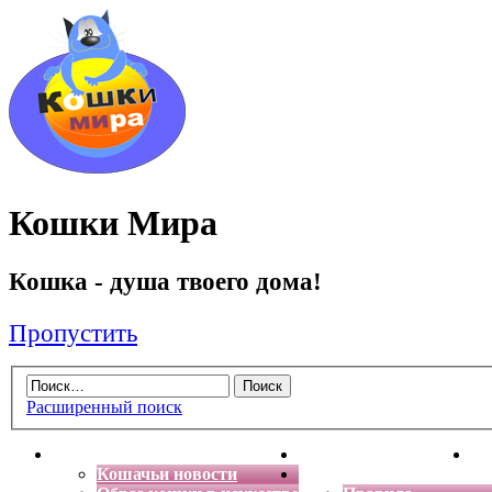
Кошки Мира
Кошка - душа твоего дома!
Пропустить
Расширенный поиск
Главная
Энциклопедия кошек
Де
Кошачьи новости
Форум