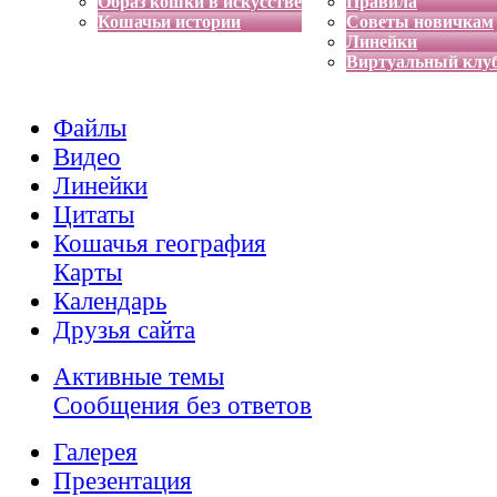
Образ кошки в искусстве
Правила
Кошачьи истории
Советы новичкам
Линейки
Виртуальный клу
Файлы
Видео
Линейки
Цитаты
Кошачья география
Карты
Календарь
Друзья сайта
Активные темы
Сообщения без ответов
Галерея
Презентация