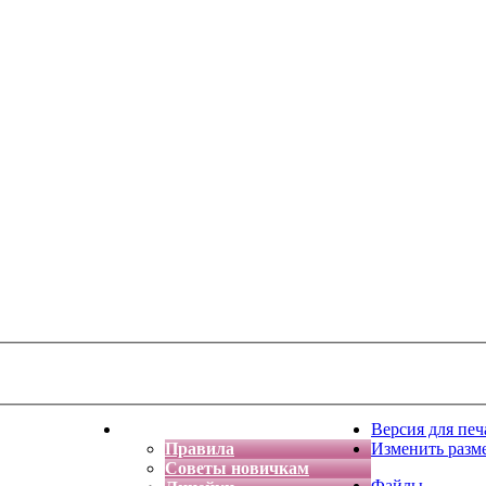
тская фантазия
Форум
Версия для печ
Правила
Изменить разм
Советы новичкам
Файлы