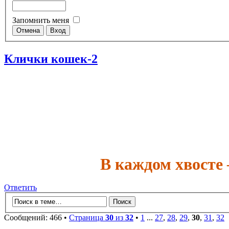
Запомнить меня
Клички кошек-2
В каждом хвосте
Ответить
Сообщений: 466 •
Страница
30
из
32
•
1
...
27
,
28
,
29
,
30
,
31
,
32