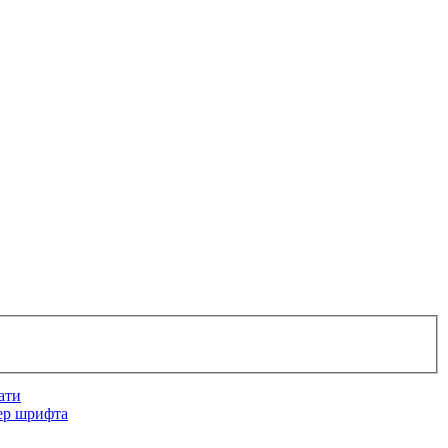
ати
ер шрифта