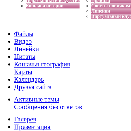
Образ кошки в искусстве
Правила
Кошачьи истории
Советы новичкам
Линейки
Виртуальный клу
Файлы
Видео
Линейки
Цитаты
Кошачья география
Карты
Календарь
Друзья сайта
Активные темы
Сообщения без ответов
Галерея
Презентация