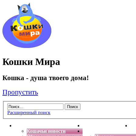
Кошки Мира
Кошка - душа твоего дома!
Пропустить
Расширенный поиск
Главная
Энциклопедия кошек
Де
Кошачьи новости
Форум