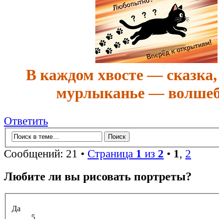
В каждом хвосте — сказка,
мурлыканье — волшеб
Ответить
Сообщений: 21 •
Страница
1
из
2
•
1
,
2
Любите ли вы рисовать портреты?
Да
5