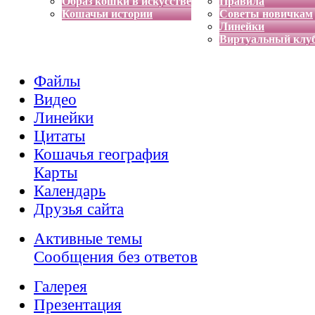
Образ кошки в искусстве
Правила
Кошачьи истории
Советы новичкам
Линейки
Виртуальный клу
Файлы
Видео
Линейки
Цитаты
Кошачья география
Карты
Календарь
Друзья сайта
Активные темы
Сообщения без ответов
Галерея
Презентация