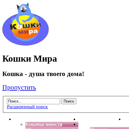
Кошки Мира
Кошка - душа твоего дома!
Пропустить
Расширенный поиск
Главная
Энциклопедия кошек
Де
Кошачьи новости
Форум