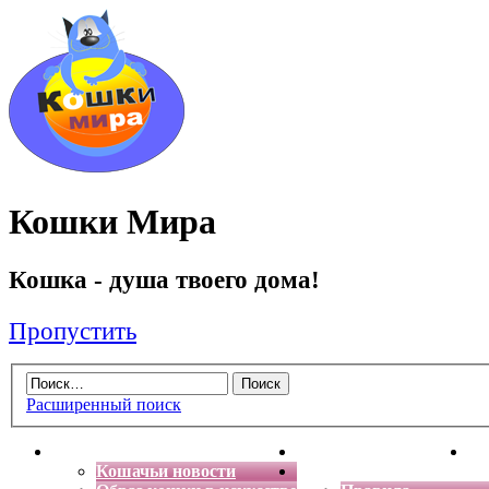
Кошки Мира
Кошка - душа твоего дома!
Пропустить
Расширенный поиск
Главная
Энциклопедия кошек
Де
Кошачьи новости
Форум