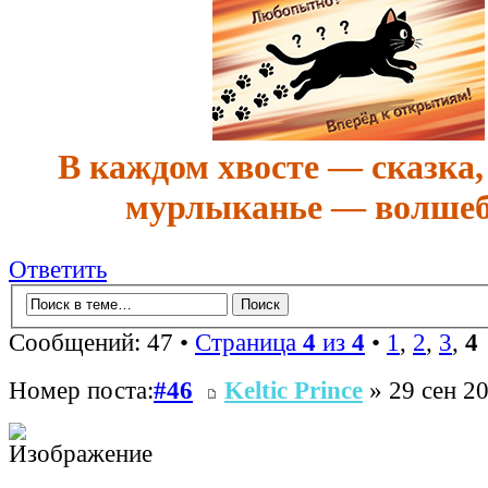
В каждом хвосте — сказка,
мурлыканье — волшеб
Ответить
Сообщений: 47 •
Страница
4
из
4
•
1
,
2
,
3
,
4
Номер поста:
#46
Keltic Prince
» 29 сен 20