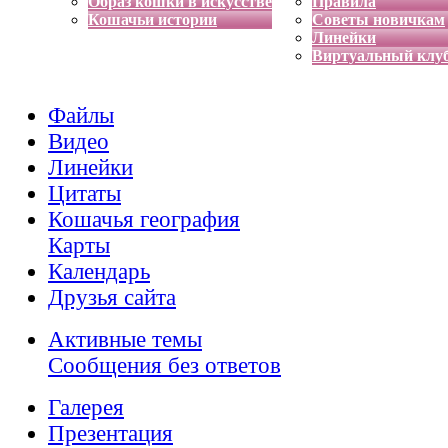
Образ кошки в искусстве
Правила
Кошачьи истории
Советы новичкам
Линейки
Виртуальный клу
Файлы
Видео
Линейки
Цитаты
Кошачья география
Карты
Календарь
Друзья сайта
Активные темы
Сообщения без ответов
Галерея
Презентация