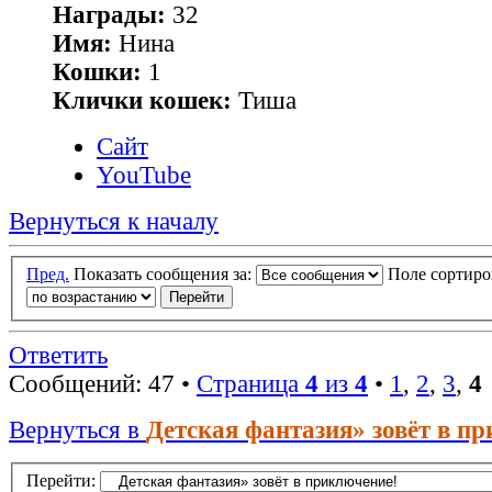
Награды:
32
Имя:
Нина
Кошки:
1
Клички кошек:
Тиша
Сайт
YouTube
Вернуться к началу
Пред.
Показать сообщения за:
Поле сортир
Ответить
Сообщений: 47 •
Страница
4
из
4
•
1
,
2
,
3
,
4
Вернуться в
Детская фантазия» зовёт в п
Перейти: