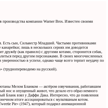
лов производства компании Warner Bros. Известен своими
ом. Есть сын, Сильвестр Младший. Частыми противниками
е канарейки; лишь в нескольких сериях им доводится
т дружбу (как правило) с другими котами, сторонится собак,
хвалиться перед другим персонажами. В своих многочисленных
уверенностью в успехе, однако чаще всего терпит неудачу по
h» (труднопереводимо на русский).
аботаны Мелом Бланком — актёром озвучивания, работавшим
ный нос и опущенный живот, что делало его образ немного
рый Бланк взял у Даффи Дака. Интересно, что до появления
конечном итоге ассоциироваться с мультяшным котом.
«Tweetie Pie» (1947), который подарил анимационной