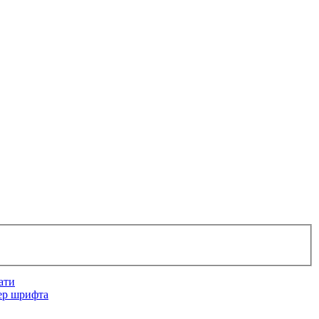
ати
ер шрифта