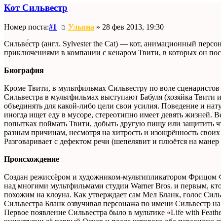
Кот Сильвестр
Номер поста:
#1
Ульяна
» 28 фев 2013, 19:30
Сильве́стр (англ. Sylvester the Cat) — кот, анимационный пер
приключениями в компании с кенаром Твити, в которых он пост
Биография
Кроме Твити, в мультфильмах Сильвестру по воле сценаристо
Сильвестра в мультфильмах выступают Бабуля (хозяйка Твити и
объединять для какой-либо цели свои усилия. Поведение и нат
иногда ищет еду в мусоре, стереотипно имеет девять жизней. 
попытках поймать Твити, добыть другую пищу или защитить что
разным причинам, несмотря на хитрость и изощрённость свои
Разговаривает с дефектом речи (шепелявит и плюётся на манер 
Происхождение
Создан режиссёром и художником-мультипликатором Фрицом Фр
над многими мультфильмами студии Warner Bros. и первым, кто
похожим на клоуна. Как утверждает сам Мел Бланк, голос Сильв
Сильвестра Бланк озвучивал персонажа по имени Сильвестр на
Первое появление Сильвестра было в мультике «Life with Feath