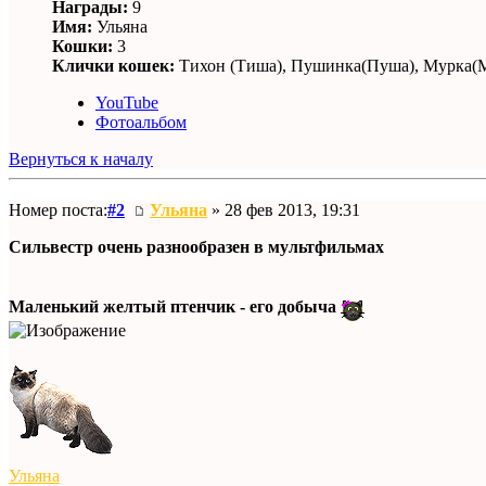
Награды:
9
Имя:
Ульяна
Кошки:
3
Клички кошек:
Тихон (Тиша), Пушинка(Пуша), Мурка(М
YouTube
Фотоальбом
Вернуться к началу
Номер поста:
#2
Ульяна
» 28 фев 2013, 19:31
Сильвестр очень разнообразен в мультфильмах
Маленький желтый птенчик - его добыча
Ульяна