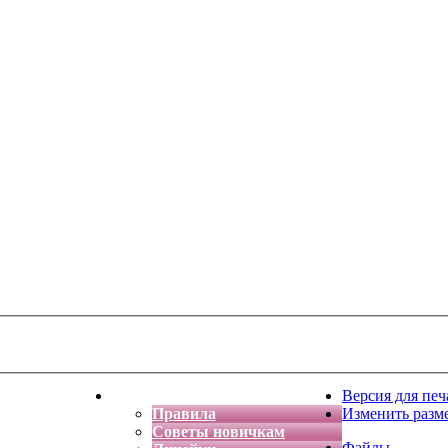
тская фантазия
Форум
Версия для печ
Правила
Изменить разм
Советы новичкам
Файлы