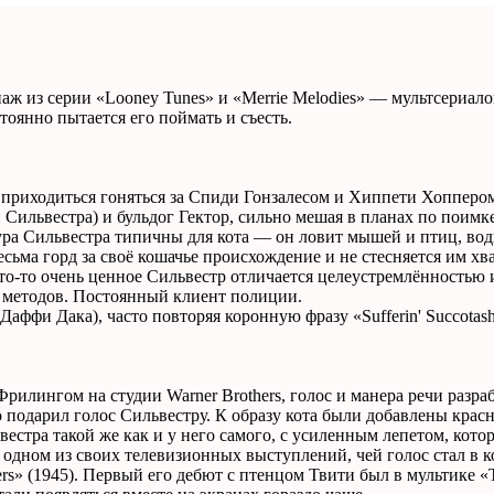
сонаж из серии «Looney Tunes» и «Merrie Melodies» — мультсериа
оянно пытается его поймать и съесть.
в приходиться гоняться за Спиди Гонзалесом и Хиппети Хоппер
 Сильвестра) и бульдог Гектор, сильно мешая в планах по поимк
ура Сильвестра типичны для кота — он ловит мышей и птиц, води
Весьма горд за своё кошачье происхождение и не стесняется им 
-то очень ценное Сильвестр отличается целеустремлённостью и 
х методов. Постоянный клиент полиции.
Даффи Дака), часто повторяя коронную фразу «Sufferin' Succotas
илингом на студии Warner Brothers, голос и манера речи разр
 подарил голос Сильвестру. К образу кота были добавлены крас
естра такой же как и у него самого, с усиленным лепетом, кото
 одном из своих телевизионных выступлений, чей голос стал в 
ers» (1945). Первый его дебют с птенцом Твити был в мультике 