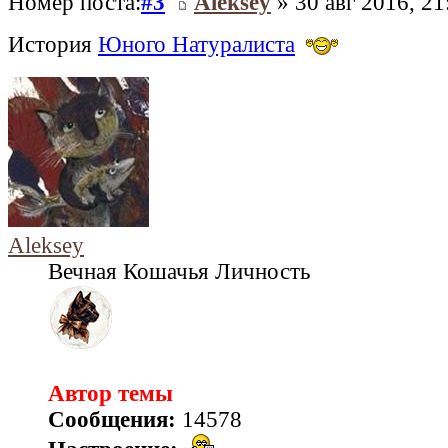
Номер поста:
#3
Aleksey
» 30 авг 2016, 21
История
Юного Натуралиста
Aleksey
Вечная Кошачья Личность
Автор темы
Сообщения:
14578