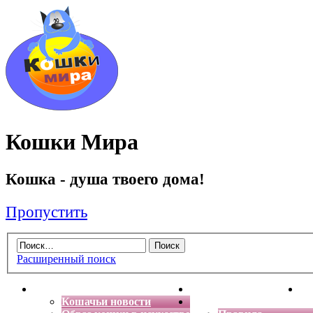
Кошки Мира
Кошка - душа твоего дома!
Пропустить
Расширенный поиск
Главная
Энциклопедия кошек
Де
Кошачьи новости
Форум