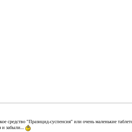
идкое средство "Празицид-суспенсия" или очень маленькие таблет
з и забыли...