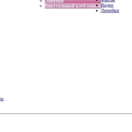
Линейки
Видео
Виртуальный клуб кошек
Линейки
ек