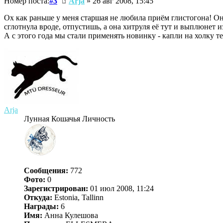
Номер поста:
#3
Arja
» 26 авг 2008, 15:45
Ох как раньше у меня старшая не любила приём глистогона! Он
сглотнула вроде, отпустишь, а она хитруля её тут и выплюнет и
А с этого года мы стали применять новинку - капли на холку т
Arja
Лунная Кошачья Личность
Сообщения:
772
Фото:
0
Зарегистрирован:
01 июл 2008, 11:24
Откуда:
Estonia, Tallinn
Награды:
6
Имя:
Анна Кулешова