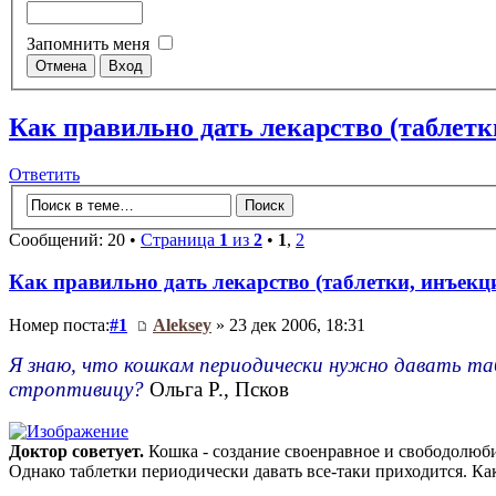
Запомнить меня
Как правильно дать лекарство (таблетк
Ответить
Сообщений: 20 •
Страница
1
из
2
•
1
,
2
Как правильно дать лекарство (таблетки, инъекц
Номер поста:
#1
Aleksey
» 23 дек 2006, 18:31
Я знаю, что кошкам периодически нужно давать таб
строптивицу?
Ольга Р., Псков
Доктор советует.
Кошка - создание своенравное и свободолюбив
Однако таблетки периодически давать все-таки приходится. Как