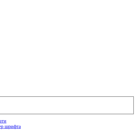
ати
ер шрифта