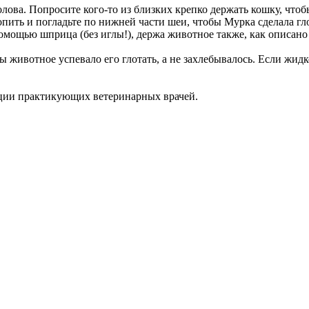
олова. Попросите кого-то из близких крепко держать кошку, что
опить и погладьте по нижней части шеи, чтобы Мурка сделала гл
помощью шприца (без иглы!), держа животное также, как описано
 животное успевало его глотать, а не захлебывалось. Если жидк
ации практикующих ветеринарных врачей.