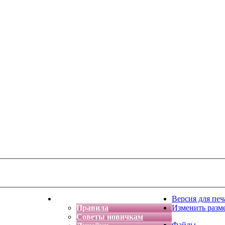
тская фантазия
Форум
Версия для печ
Правила
Изменить разм
Советы новичкам
Файлы