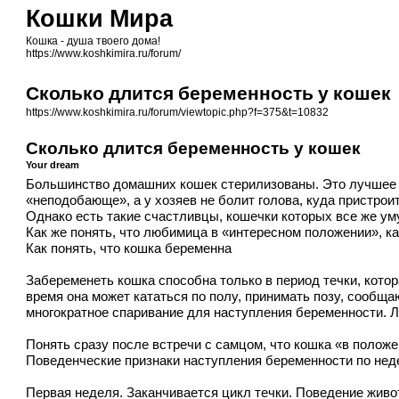
Кошки Мира
Кошка - душа твоего дома!
https://www.koshkimira.ru/forum/
Сколько длится беременность у кошек
https://www.koshkimira.ru/forum/viewtopic.php?f=375&t=10832
Сколько длится беременность у кошек
Your dream
Большинство домашних кошек стерилизованы. Это лучшее р
«неподобающе», а у хозяев не болит голова, куда пристроит
Однако есть такие счастливцы, кошечки которых все же ум
Как же понять, что любимица в «интересном положении», ка
Как понять, что кошка беременна
Забеременеть кошка способна только в период течки, котор
время она может кататься по полу, принимать позу, сообщ
многократное спаривание для наступления беременности. Л
Понять сразу после встречи с самцом, что кошка «в полож
Поведенческие признаки наступления беременности по нед
Первая неделя. Заканчивается цикл течки. Поведение живо