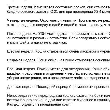
Третья неделя. Изменяется состояние сосков, они становя
бледно-розового живота. С 21 дня при проведении УЗИ мо
Четвертая неделя. Округляется животик. Трогать его не р
этот период всю посуду с едой и водой ставить на полу, чт
Пятая неделя. На УЗИ можно детально рассмотреть котят. 
ли патологий в развитии потомства. Если владельцу необхо
и малышей это никак не отразится.
Шестая неделя. Кошка становиться очень ласковой и мурл
Седьмая неделя. Сон и обильная пища становятся основны
Восьмая неделя. Поиски места для гнездования. Кошка обхо
шкафах и расставив в отдаленных теплых местах чистые к
уборки после родов, но и проявлением заботы о здоровье 
Девятая неделя. Последний период беременности проявляет
Непосредственно перед родами кошка ложится на бок и нач
ветеринарного врача на дом или отвезти животное в клинику
Как долго длится вынашивание котят