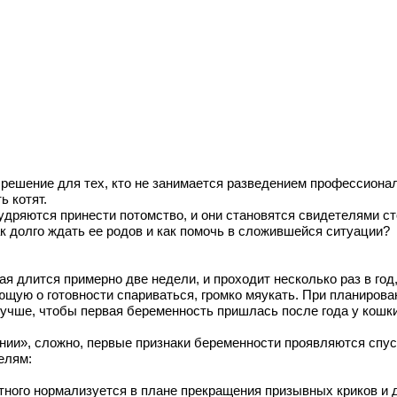
ешение для тех, кто не занимается разведением профессиональ
ь котят.
удряются принести потомство, и они становятся свидетелями ст
к долго ждать ее родов и как помочь в сложившейся ситуации?
ая длится примерно две недели, и проходит несколько раз в го
ающую о готовности спариваться, громко мяукать. При планиров
учше, чтобы первая беременность пришлась после года у кошки
ении», сложно, первые признаки беременности проявляются спус
елям:
тного нормализуется в плане прекращения призывных криков и 