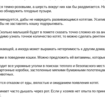
тся темно-розовыми, а шерсть вокруг них как бы раздвигается
жно обнаружить плодные пузыри.
екомендуется, дабы не навредить развивающимся котятам. Усили
обы не заставлять кошку подпрыгивать.
Сколько малышей будет в помете сказать точно сложно из-за ан
димо узнать точное количество котят, то можно сделать рентге
ыкающей, а иногда может выражать нетерпимость к другим дом
ми в поведении кошки. Можно предложить ей витамины, которы
дит все укромные уголки в поисках теплого и безопасного мест
артонные коробки, застеленные мягкими бумажными полотенцам
животных.
ся отказом от еды, вялостью и ожиданием появления котят.
инает часто дышать через рот. Если у хозяев нет опыта по при
.