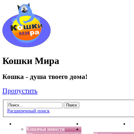
Кошки Мира
Кошка - душа твоего дома!
Пропустить
Расширенный поиск
Главная
Энциклопедия кошек
Де
Кошачьи новости
Форум