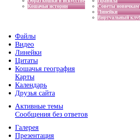
Образ кошки в искусстве
Правила
Кошачьи истории
Советы новичкам
Линейки
Виртуальный клу
Файлы
Видео
Линейки
Цитаты
Кошачья география
Карты
Календарь
Друзья сайта
Активные темы
Сообщения без ответов
Галерея
Презентация