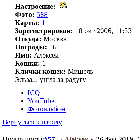
Настроение:
Фото:
588
Карты:
1
Зарегистрирован:
18 окт 2006, 11:33
Откуда:
Москва
Награды:
16
Имя:
Алексей
Кошки:
1
Клички кошек:
Мишель
Эльза... ушла за радугу
ICQ
YouTube
Фотоальбом
Вернуться к началу
Номер поста:
#57
Aleksey
» 26 фев 2019, 