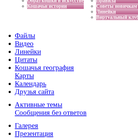
Образ кошки в искусстве
Правила
Кошачьи истории
Советы новичкам
Линейки
Виртуальный клу
Файлы
Видео
Линейки
Цитаты
Кошачья география
Карты
Календарь
Друзья сайта
Активные темы
Сообщения без ответов
Галерея
Презентация