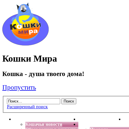
Кошки Мира
Кошка - душа твоего дома!
Пропустить
Расширенный поиск
Главная
Энциклопедия кошек
Де
Кошачьи новости
Форум