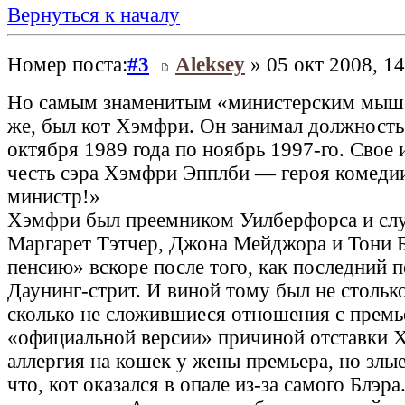
Вернуться к началу
Номер поста:
#3
Aleksey
» 05 окт 2008, 14
Но самым знаменитым «министерским мыше
же, был кот Хэмфри. Он занимал должност
октября 1989 года по ноябрь 1997-го. Свое 
честь сэра Хэмфри Эпплби — героя комедии
министр!»
Хэмфри был преемником Уилберфорса и сл
Маргарет Тэтчер, Джона Мейджора и Тони Б
пенсию» вскоре после того, как последний п
Даунинг-стрит. И виной тому был не столько
сколько не сложившиеся отношения с премь
«официальной версии» причиной отставки 
аллергия на кошек у жены премьера, но злые
что, кот оказался в опале из-за самого Блэра