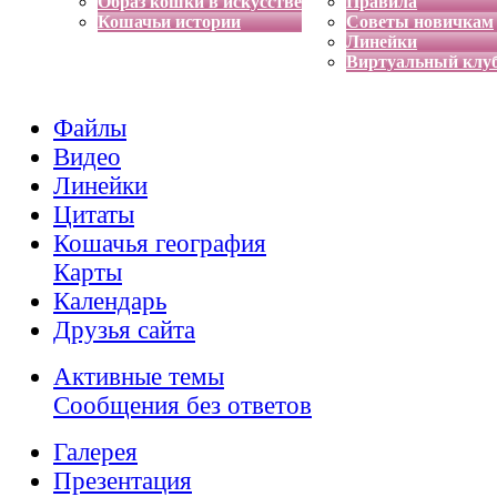
Образ кошки в искусстве
Правила
Кошачьи истории
Советы новичкам
Линейки
Виртуальный клу
Файлы
Видео
Линейки
Цитаты
Кошачья география
Карты
Календарь
Друзья сайта
Активные темы
Сообщения без ответов
Галерея
Презентация