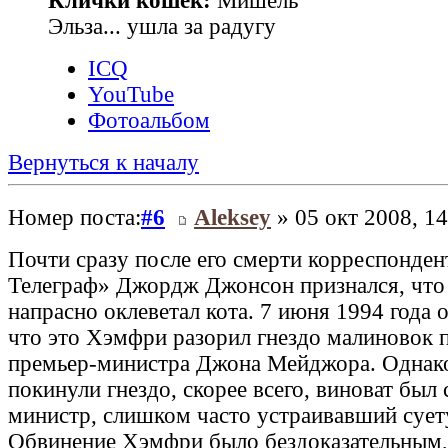
Клички кошек:
Мишель
Эльза... ушла за радугу
ICQ
YouTube
Фотоальбом
Вернуться к началу
Номер поста:
#6
Aleksey
» 05 окт 2008, 14
Почти сразу после его смерти корреспонден
Телеграф» Джордж Джонсон признался, что 
напрасно оклеветал кота. 7 июня 1994 года 
что это Хэмфри разорил гнездо малиновок 
премьер-министра Джона Мейджора. Однако
покинули гнездо, скорее всего, виноват был
министр, слишком часто устраивавший сует
Обвинение Хэмфри было бездоказательным