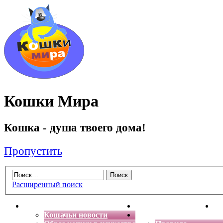
Кошки Мира
Кошка - душа твоего дома!
Пропустить
Расширенный поиск
Главная
Энциклопедия кошек
Де
Кошачьи новости
Форум