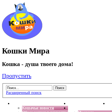
Кошки Мира
Кошка - душа твоего дома!
Пропустить
Расширенный поиск
Главная
Энциклопедия кошек
Де
Кошачьи новости
Форум