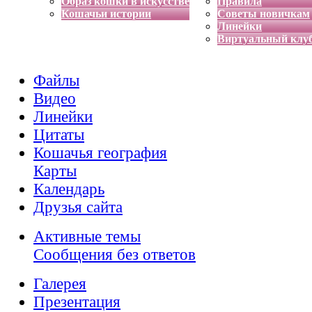
Образ кошки в искусстве
Правила
Кошачьи истории
Советы новичкам
Линейки
Виртуальный клу
Файлы
Видео
Линейки
Цитаты
Кошачья география
Карты
Календарь
Друзья сайта
Активные темы
Сообщения без ответов
Галерея
Презентация