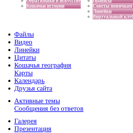
Образ кошки в искусстве
Правила
Кошачьи истории
Советы новичкам
Линейки
Виртуальный клу
Файлы
Видео
Линейки
Цитаты
Кошачья география
Карты
Календарь
Друзья сайта
Активные темы
Сообщения без ответов
Галерея
Презентация