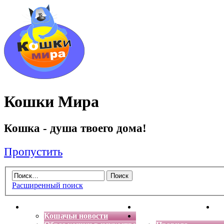
Кошки Мира
Кошка - душа твоего дома!
Пропустить
Расширенный поиск
Главная
Энциклопедия кошек
Де
Кошачьи новости
Форум