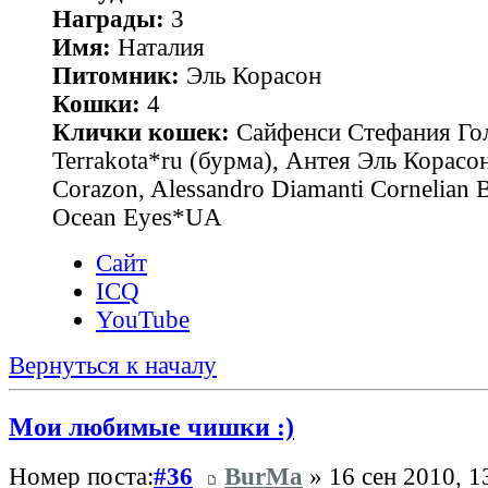
Награды:
3
Имя:
Наталия
Питомник:
Эль Корасон
Кошки:
4
Клички кошек:
Сайфенси Стефания Гол
Terrakota*ru (бурма), Антея Эль Корасон
Corazon, Alessandro Diamanti Cornelian 
Ocean Eyes*UA
Сайт
ICQ
YouTube
Вернуться к началу
Мои любимые чишки :)
Номер поста:
#36
BurMa
» 16 сен 2010, 1