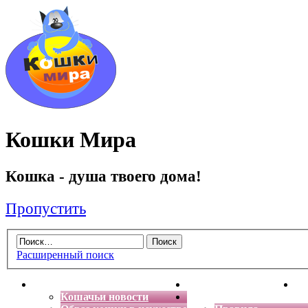
Кошки Мира
Кошка - душа твоего дома!
Пропустить
Расширенный поиск
Главная
Энциклопедия кошек
Де
Кошачьи новости
Форум