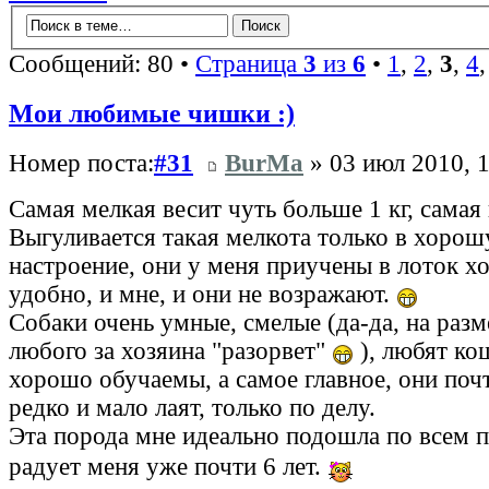
Сообщений: 80 •
Страница
3
из
6
•
1
,
2
,
3
,
4
Мои любимые чишки :)
Номер поста:
#31
BurMa
» 03 июл 2010, 
Самая мелкая весит чуть больше 1 кг, самая 
Выгуливается такая мелкота только в хорош
настроение, они у меня приучены в лоток хо
удобно, и мне, и они не возражают.
Собаки очень умные, смелые (да-да, на разм
любого за хозяина "разорвет"
), любят ко
хорошо обучаемы, а самое главное, они поч
редко и мало лаят, только по делу.
Эта порода мне идеально подошла по всем 
радует меня уже почти 6 лет.