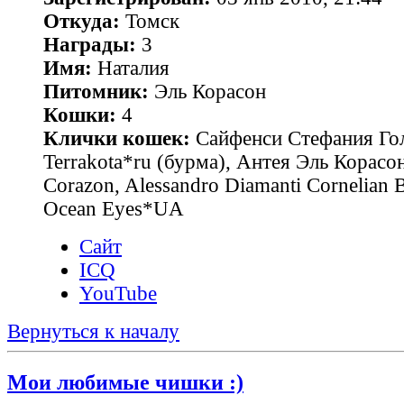
Откуда:
Томск
Награды:
3
Имя:
Наталия
Питомник:
Эль Корасон
Кошки:
4
Клички кошек:
Сайфенси Стефания Гол
Terrakota*ru (бурма), Антея Эль Корасон
Corazon, Alessandro Diamanti Cornelian 
Ocean Eyes*UA
Сайт
ICQ
YouTube
Вернуться к началу
Мои любимые чишки :)