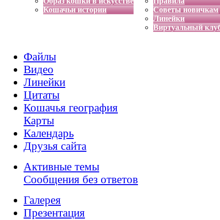
Образ кошки в искусстве
Правила
Кошачьи истории
Советы новичкам
Линейки
Виртуальный клу
Файлы
Видео
Линейки
Цитаты
Кошачья география
Карты
Календарь
Друзья сайта
Активные темы
Сообщения без ответов
Галерея
Презентация