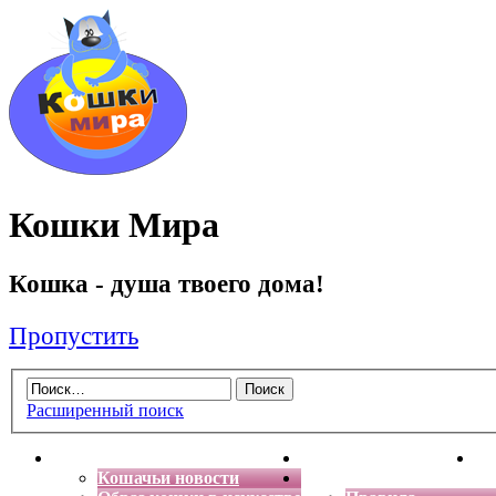
Кошки Мира
Кошка - душа твоего дома!
Пропустить
Расширенный поиск
Главная
Энциклопедия кошек
Де
Кошачьи новости
Форум