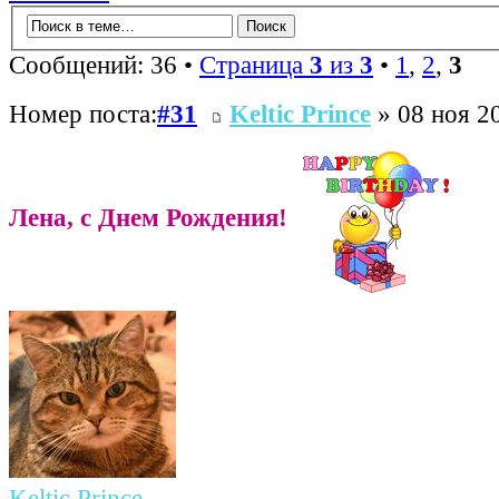
Сообщений: 36 •
Страница
3
из
3
•
1
,
2
,
3
Номер поста:
#31
Keltic Prince
» 08 ноя 20
Лена, с Днем Рождения!
Keltic Prince