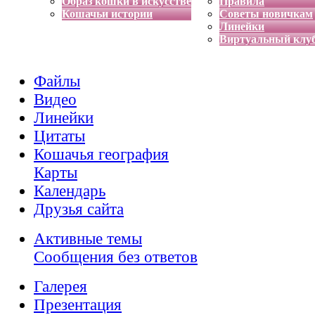
Образ кошки в искусстве
Правила
Кошачьи истории
Советы новичкам
Линейки
Виртуальный клу
Файлы
Видео
Линейки
Цитаты
Кошачья география
Карты
Календарь
Друзья сайта
Активные темы
Сообщения без ответов
Галерея
Презентация