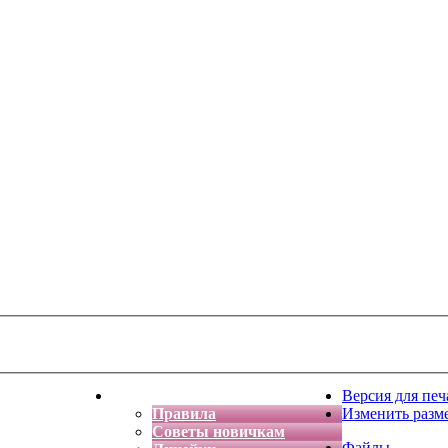
тская фантазия
Форум
Версия для печ
Правила
Изменить разм
Советы новичкам
Файлы