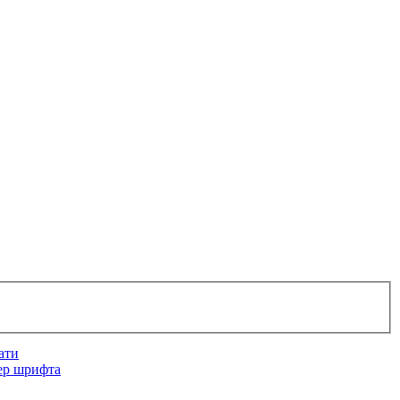
ати
ер шрифта