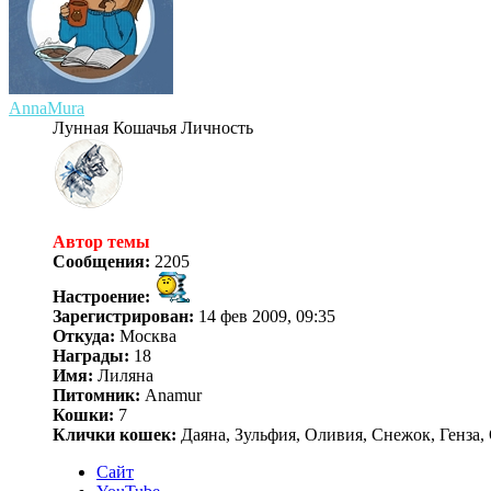
AnnaMura
Лунная Кошачья Личность
Автор темы
Сообщения:
2205
Настроение:
Зарегистрирован:
14 фев 2009, 09:35
Откуда:
Москва
Награды:
18
Имя:
Лиляна
Питомник:
Anamur
Кошки:
7
Клички кошек:
Даяна, Зульфия, Оливия, Снежок, Генза, 
Сайт