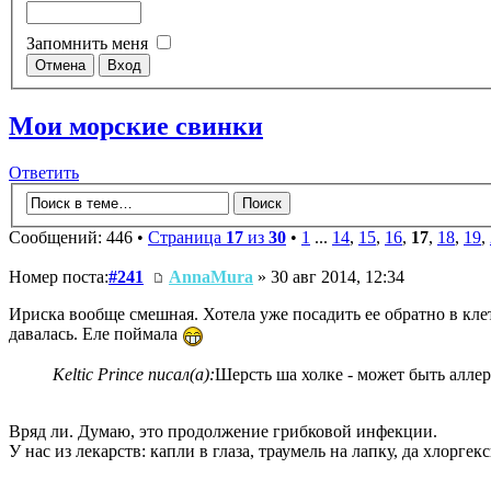
Запомнить меня
Мои морские свинки
Ответить
Сообщений: 446 •
Страница
17
из
30
•
1
...
14
,
15
,
16
,
17
,
18
,
19
,
Номер поста:
#241
AnnaMura
» 30 авг 2014, 12:34
Ириска вообще смешная. Хотела уже посадить ее обратно в клетк
давалась. Еле поймала
Keltic Prince писал(а):
Шерсть ша холке - может быть аллер
Вряд ли. Думаю, это продолжение грибковой инфекции.
У нас из лекарств: капли в глаза, траумель на лапку, да хлорге