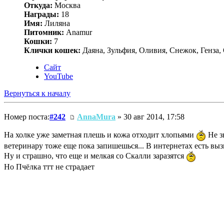
Откуда:
Москва
Награды:
18
Имя:
Лиляна
Питомник:
Anamur
Кошки:
7
Клички кошек:
Даяна, Зульфия, Оливия, Снежок, Генза, 
Сайт
YouTube
Вернуться к началу
Номер поста:
#242
AnnaMura
» 30 авг 2014, 17:58
На холке уже заметная плешь и кожа отходит хлопьями
Не з
ветеринару тоже еще пока запишешься... В интернетах есть выз
Ну и страшно, что еще и мелкая со Скалли заразятся
Но Пчёлка ттт не страдает