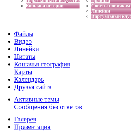
Образ кошки в искусстве
Правила
Кошачьи истории
Советы новичкам
Линейки
Виртуальный клу
Файлы
Видео
Линейки
Цитаты
Кошачья география
Карты
Календарь
Друзья сайта
Активные темы
Сообщения без ответов
Галерея
Презентация