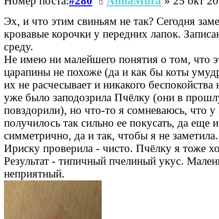
Номер поста:
#280
AnnaMura
» 25 окт 20
Эх, и что этим свиньям не так? Сегодня зам
кровавые корочки у передних лапок. Записа
среду.
Не имею ни малейшего понятия о том, что э
царапины не похоже (да и как бы коты умудр
их не расчесывает и никакого беспокойства 
уже было заподозрила Пчёлку (они в прош
повздорили), но что-то я сомневаюсь, что у
получилось так сильно ее покусать, да еще 
симметрично, да и так, чтобы я не заметила.
Ириску проверила - чисто. Пчёлку я тоже хо
Результат - типичный пчелиный укус. Мален
неприятный.