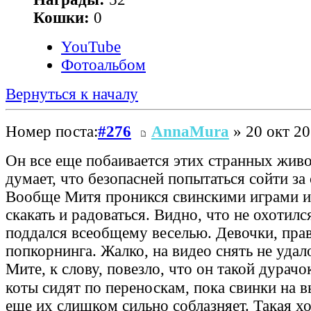
Кошки:
0
YouTube
Фотоальбом
Вернуться к началу
Номер поста:
#276
AnnaMura
» 20 окт 20
Он все еще побаивается этих странных жив
думает, что безопасней попытаться сойти за
Вообще Митя проникся свинскими играми и
скакать и радоваться. Видно, что не охотилс
поддался всеобщему веселью. Девочки, прав
попкорнинга. Жалко, на видео снять не удал
Мите, к слову, повезло, что он такой дурач
коты сидят по переноскам, пока свинки на в
еще их слишком сильно соблазняет. Такая х