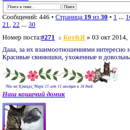
Сообщений: 446 •
Страница
19
из
30
•
1
...
1
21
,
22
...
30
Номер поста:
#271
Кот&Я
» 03 окт 2014,
Дааа, за их взаимоотношениями интересно 
Красивые свинюшки, ухоженные и довольн
Наш кошачий домик