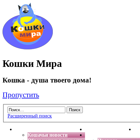
Кошки Мира
Кошка - душа твоего дома!
Пропустить
Расширенный поиск
Главная
Энциклопедия кошек
Де
Кошачьи новости
Форум