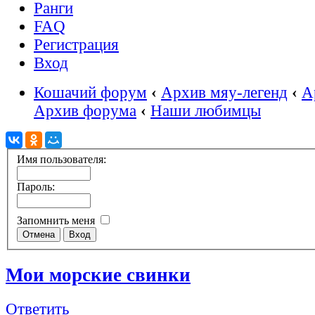
Ранги
FAQ
Регистрация
Вход
Кошачий форум
‹
Архив мяу-легенд
‹
А
Архив форума
‹
Наши любимцы
Имя пользователя:
Пароль:
Запомнить меня
Мои морские свинки
Ответить