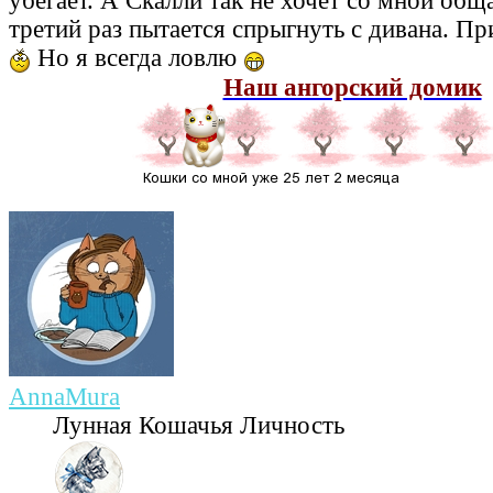
убегает. А Скалли так не хочет со мной обща
третий раз пытается спрыгнуть с дивана. Пр
Но я всегда ловлю
Наш ангорский домик
AnnaMura
Лунная Кошачья Личность