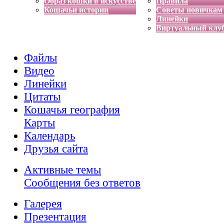
Образ кошки в искусстве
Правила
Кошачьи истории
Советы новичкам
Линейки
Виртуальный клу
Файлы
Видео
Линейки
Цитаты
Кошачья география
Карты
Календарь
Друзья сайта
Активные темы
Сообщения без ответов
Галерея
Презентация