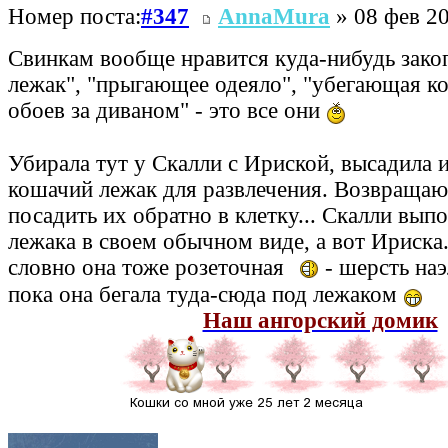
Номер поста:
#347
AnnaMura
» 08 фев 20
Свинкам вообще нравится куда-нибудь зако
лежак", "прыгающее одеяло", "убегающая ко
обоев за диваном" - это все они
Убирала тут у Скалли с Ириской, высадила и
кошачий лежак для развлечения. Возвращаю
посадить их обратно в клетку... Скалли выпо
лежака в своем обычном виде, а вот Ириска.
словно она тоже розеточная
- шерсть наэ
пока она бегала туда-сюда под лежаком
Наш ангорский домик