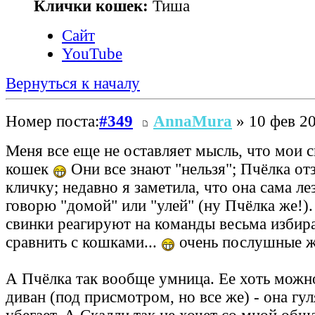
Клички кошек:
Тиша
Сайт
YouTube
Вернуться к началу
Номер поста:
#349
AnnaMura
» 10 фев 20
Меня все еще не оставляет мысль, что мои 
кошек
Они все знают "нельзя"; Пчёлка от
кличку; недавно я заметила, что она сама лез
говорю "домой" или "улей" (ну Пчёлка же!)
свинки реагируют на команды весьма избира
сравнить с кошками...
очень послушные ж
А Пчёлка так вообще умница. Ее хоть можн
диван (под присмотром, но все же) - она гул