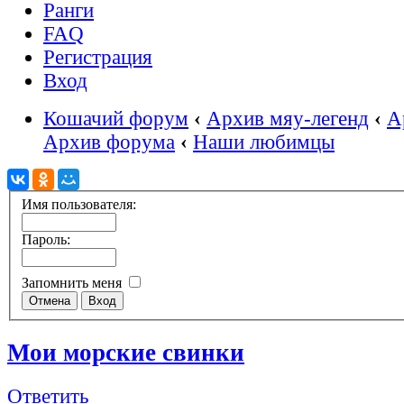
Ранги
FAQ
Регистрация
Вход
Кошачий форум
‹
Архив мяу-легенд
‹
А
Архив форума
‹
Наши любимцы
Имя пользователя:
Пароль:
Запомнить меня
Мои морские свинки
Ответить