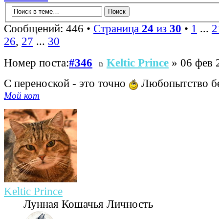
Сообщений: 446 •
Страница
24
из
30
•
1
...
2
26
,
27
...
30
Номер поста:
#346
Keltic Prince
» 06 фев 
С переноской - это точно
Любопытство б
Мой кот
Keltic Prince
Лунная Кошачья Личность