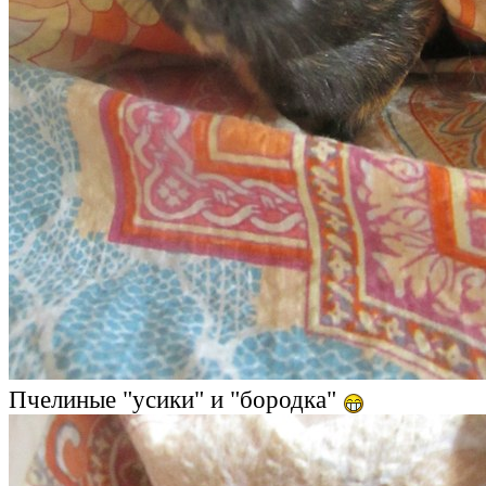
Пчелиные "усики" и "бородка"