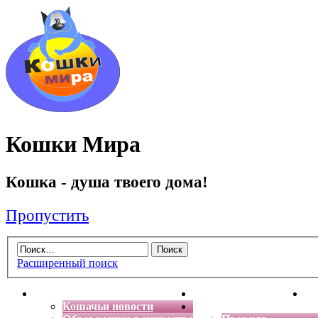
Кошки Мира
Кошка - душа твоего дома!
Пропустить
Расширенный поиск
Главная
Энциклопедия кошек
Де
Кошачьи новости
Форум