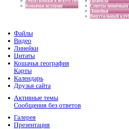
Образ кошки в искусстве
Правила
Кошачьи истории
Советы новичкам
Линейки
Виртуальный клу
Файлы
Видео
Линейки
Цитаты
Кошачья география
Карты
Календарь
Друзья сайта
Активные темы
Сообщения без ответов
Галерея
Презентация