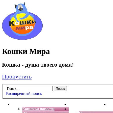
Кошки Мира
Кошка - душа твоего дома!
Пропустить
Расширенный поиск
Главная
Энциклопедия кошек
Де
Кошачьи новости
Форум