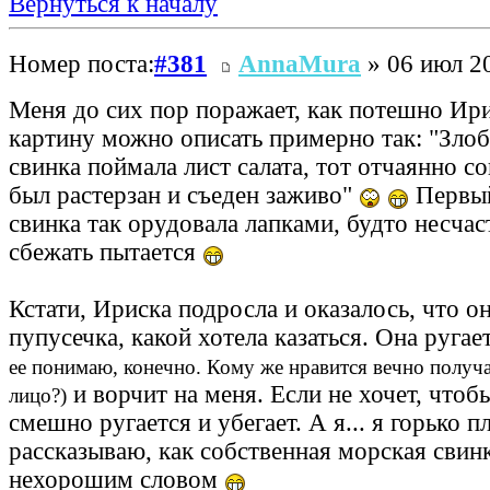
Вернуться к началу
Номер поста:
#381
AnnaMura
» 06 июл 20
Меня до сих пор поражает, как потешно Ирис
картину можно описать примерно так: "Зло
свинка поймала лист салата, тот отчаянно с
был растерзан и съеден заживо"
Первый
свинка так орудовала лапками, будто несчас
сбежать пытается
Кстати, Ириска подросла и оказалось, что он
пупусечка, какой хотела казаться. Она ругае
ее понимаю, конечно. Кому же нравится вечно получ
и ворчит на меня. Если не хочет, чтобы
лицо?)
смешно ругается и убегает. А я... я горько п
рассказываю, как собственная морская свин
нехорошим словом