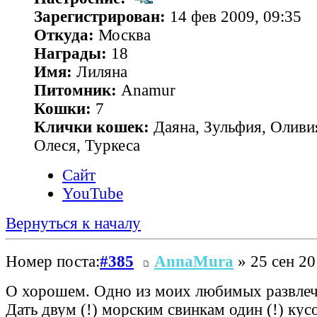
Зарегистрирован:
14 фев 2009, 09:35
Откуда:
Москва
Награды:
18
Имя:
Лиляна
Питомник:
Anamur
Кошки:
7
Клички кошек:
Даяна, Зульфия, Оливия
Олеся, Туркеса
Сайт
YouTube
Вернуться к началу
Номер поста:
#385
AnnaMura
» 25 сен 20
О хорошем. Одно из моих любимых развле
Дать двум (!) морским свинкам один (!) кус