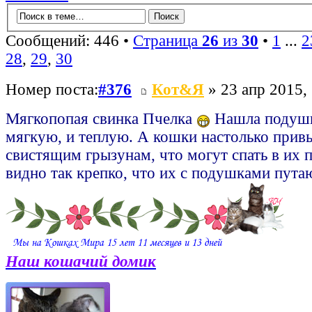
Сообщений: 446 •
Страница
26
из
30
•
1
...
2
28
,
29
,
30
Номер поста:
#376
Кот&Я
» 23 апр 2015,
Мягкопопая свинка Пчелка
Нашла подушк
мягкую, и теплую. А кошки настолько прив
свистящим грызунам, что могут спать в их п
видно так крепко, что их с подушками пут
Наш кошачий домик