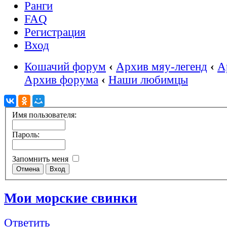
Ранги
FAQ
Регистрация
Вход
Кошачий форум
‹
Архив мяу-легенд
‹
А
Архив форума
‹
Наши любимцы
Имя пользователя:
Пароль:
Запомнить меня
Мои морские свинки
Ответить