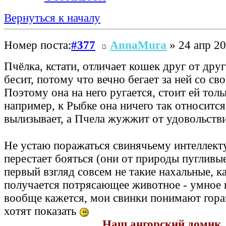
Вернуться к началу
Номер поста:
#377
AnnaMura
» 24 апр 20
Пчёлка, кстати, отличает кошек друг от дру
бесит, потому что вечно бегает за ней со с
Поэтому она на него ругается, стоит ей тольк
например, к Рыбке она ничего так относится:
вылизывает, а Пчела жужжит от удовольств
Не устаю поражаться свинячьему интеллекту
перестает бояться (они от природы пугливые
первый взгляд совсем не такие нахальные, ка
получается потрясающее животное - умное 
вообще кажется, мои свинки понимают гора
хотят показать
Наш ангорский домик