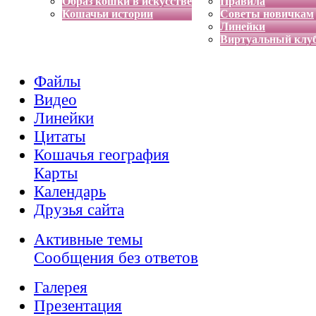
Образ кошки в искусстве
Правила
Кошачьи истории
Советы новичкам
Линейки
Виртуальный клу
Файлы
Видео
Линейки
Цитаты
Кошачья география
Карты
Календарь
Друзья сайта
Активные темы
Сообщения без ответов
Галерея
Презентация