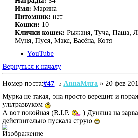
Награды:
34
Имя:
Марина
Питомник:
нет
Кошки:
10
Клички кошек:
Рыжаня, Туча, Паша, Л
Муня, Пуся, Макс, Васёна, Котя
YouTube
Вернуться к началу
Номер поста:
#47
AnnaMura
» 20 фев 201
Мурка не такая, она просто верещит и пора
ультразвуком
А вот покойная (R.I.P.
) Дуняша на зарв
действительно пускала струю