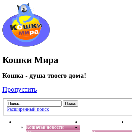
Кошки Мира
Кошка - душа твоего дома!
Пропустить
Расширенный поиск
Главная
Энциклопедия кошек
Де
Кошачьи новости
Форум