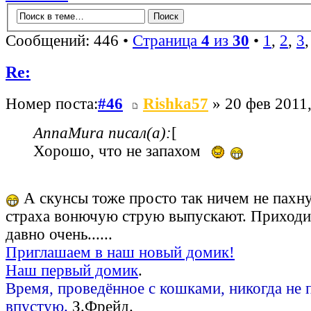
Сообщений: 446 •
Страница
4
из
30
•
1
,
2
,
3
Re:
Номер поста:
#46
Rishka57
» 20 фев 2011,
AnnaMura писал(а):
[
Хорошо, что не запахом
А скунсы тоже просто так ничем не пахну
страха вонючую струю выпускают. Приходил
давно очень......
Приглашаем в наш новый домик!
Наш первый домик
.
Время, проведённое с кошками, никогда не 
впустую.
З.Фрейд.