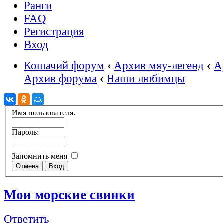
Ранги
FAQ
Регистрация
Вход
Кошачий форум
‹
Архив мяу-легенд
‹
А
Архив форума
‹
Наши любимцы
Имя пользователя:
Пароль:
Запомнить меня
Мои морские свинки
Ответить