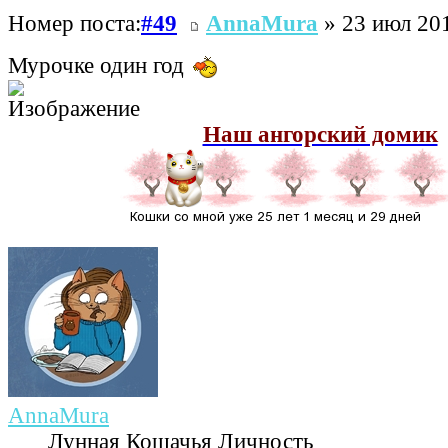
Номер поста:
#49
AnnaMura
» 23 июл 201
Мурочке один год
Наш ангорский домик
AnnaMura
Лунная Кошачья Личность