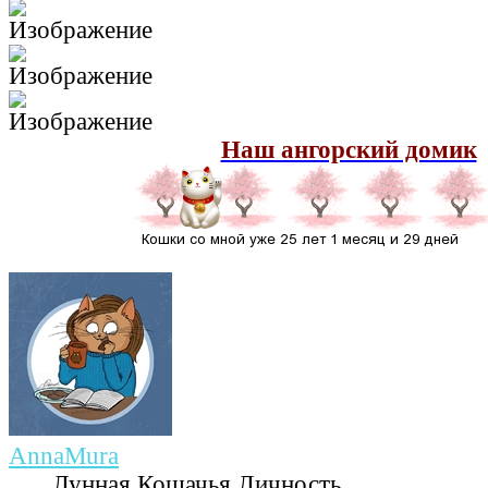
Наш ангорский домик
AnnaMura
Лунная Кошачья Личность