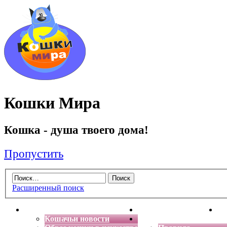
Кошки Мира
Кошка - душа твоего дома!
Пропустить
Расширенный поиск
Главная
Энциклопедия кошек
Де
Кошачьи новости
Форум