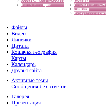
Образ кошки в искусстве
Правила
Кошачьи истории
Советы новичкам
Линейки
Виртуальный клу
Файлы
Видео
Линейки
Цитаты
Кошачья география
Карты
Календарь
Друзья сайта
Активные темы
Сообщения без ответов
Галерея
Презентация