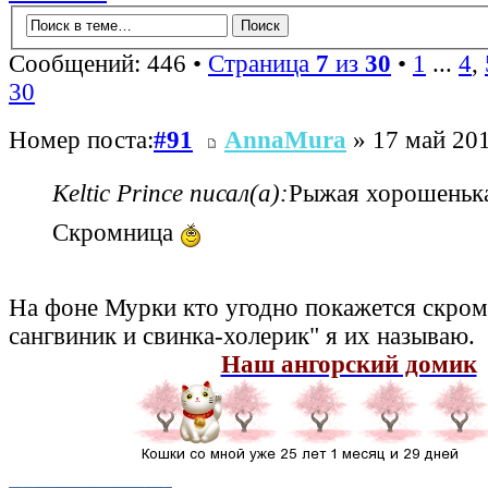
Сообщений: 446 •
Страница
7
из
30
•
1
...
4
,
30
Номер поста:
#91
AnnaMura
» 17 май 201
Keltic Prince писал(а):
Рыжая хорошеньк
Скромница
На фоне Мурки кто угодно покажется скр
сангвиник и свинка-холерик" я их называю.
Наш ангорский домик