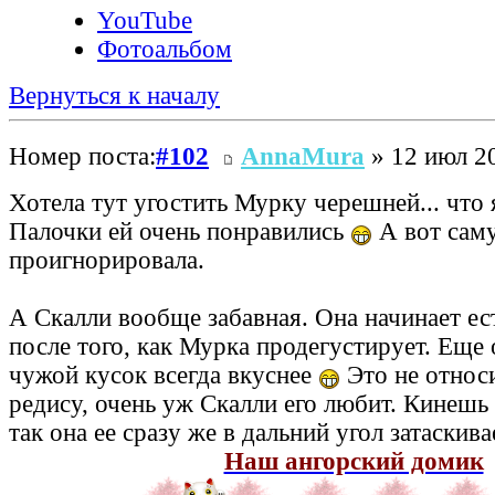
YouTube
Фотоальбом
Вернуться к началу
Номер поста:
#102
AnnaMura
» 12 июл 20
Хотела тут угостить Мурку черешней... что 
Палочки ей очень понравились
А вот сам
проигнорировала.
А Скалли вообще забавная. Она начинает ест
после того, как Мурка продегустирует. Еще 
чужой кусок всегда вкуснее
Это не относи
редису, очень уж Скалли его любит. Кинешь 
так она ее сразу же в дальний угол затаскива
Наш ангорский домик