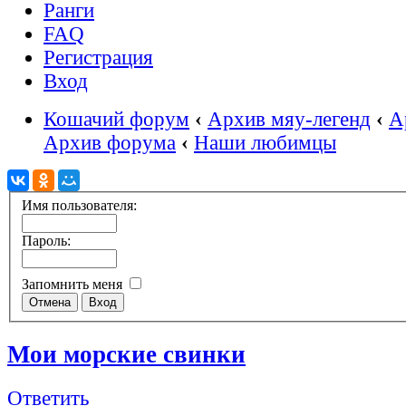
Ранги
FAQ
Регистрация
Вход
Кошачий форум
‹
Архив мяу-легенд
‹
А
Архив форума
‹
Наши любимцы
Имя пользователя:
Пароль:
Запомнить меня
Мои морские свинки
Ответить