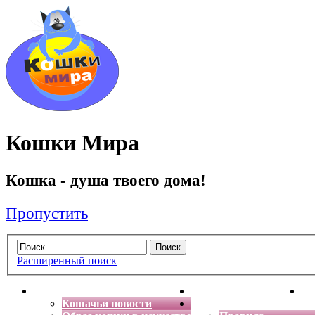
Кошки Мира
Кошка - душа твоего дома!
Пропустить
Расширенный поиск
Главная
Энциклопедия кошек
Де
Кошачьи новости
Форум