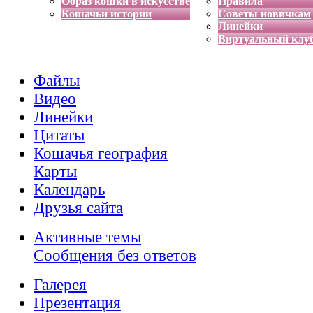
Образ кошки в искусстве
Правила
Кошачьи истории
Советы новичкам
Линейки
Виртуальный клу
Файлы
Видео
Линейки
Цитаты
Кошачья география
Карты
Календарь
Друзья сайта
Активные темы
Сообщения без ответов
Галерея
Презентация