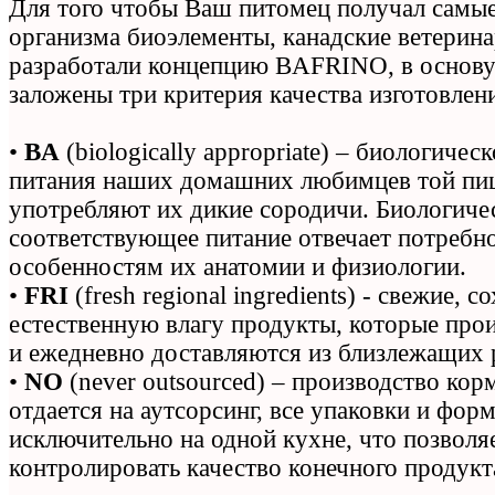
Для того чтобы Ваш питомец получал самые
организма биоэлементы, канадские ветерин
разработали концепцию BAFRINO, в основу
заложены три критерия качества изготовлен
•
BA
(biologically appropriate) – биологичес
питания наших домашних любимцев той пи
употребляют их дикие сородичи. Биологиче
соответствующее питание отвечает потребн
особенностям их анатомии и физиологии.
•
FRI
(fresh regional ingredients) - свежие,
естественную влагу продукты, которые прои
и ежедневно доставляются из близлежащих 
•
NO
(never outsourced) – производство кор
отдается на аутсорсинг, все упаковки и фор
исключительно на одной кухне, что позволя
контролировать качество конечного продукт