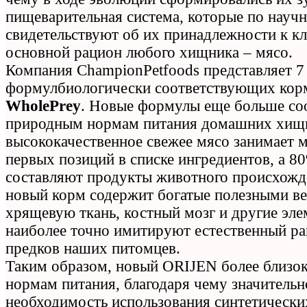
пищеварительная система, которые по науч
свидетельствуют об их принадлежности к к
основной рацион любого хищника – мясо.
Компания ChampionPetfoods представляет 7
формулбиологически соответствующих ко
WholePrey
. Новые формулы еще больше со
природным нормам питания домашних хищ
высококачественное свежее мясо занимает 
первых позиций в списке ингредиентов, а 
составляют продукты животного происхожде
новый корм содержит богатые полезными в
хрящевую ткань, костный мозг и другие эле
наиболее точно имитируют естественный р
предков наших питомцев.
Таким образом, новый ORIJEN более близо
нормам питания, благодаря чему значительн
необходимость использования синтетически