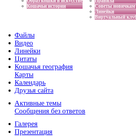
Образ кошки в искусстве
Правила
Кошачьи истории
Советы новичкам
Линейки
Виртуальный клу
Файлы
Видео
Линейки
Цитаты
Кошачья география
Карты
Календарь
Друзья сайта
Активные темы
Сообщения без ответов
Галерея
Презентация