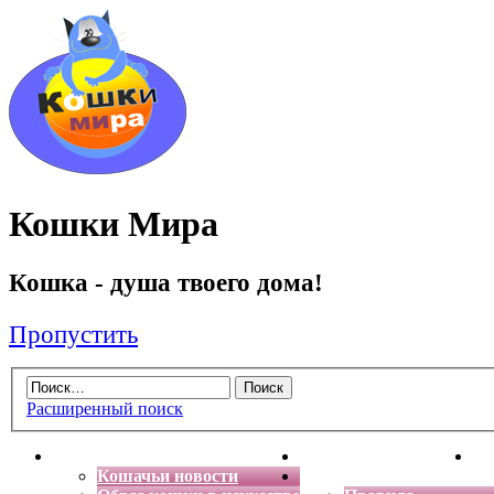
Кошки Мира
Кошка - душа твоего дома!
Пропустить
Расширенный поиск
Главная
Энциклопедия кошек
Де
Кошачьи новости
Форум