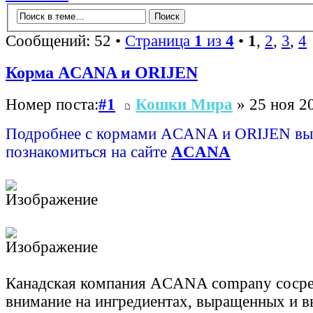
Сообщений: 52 •
Страница
1
из
4
•
1
,
2
,
3
,
4
Корма ACANA и ORIJEN
Номер поста:
#1
Кошки Мира
» 25 ноя 20
Подробнее с кормами ACANA и ORIJEN вы
познакомиться на сайте
ACANA
Канадская компания ACANA company сосре
внимание на ингредиентах, выращенных и 