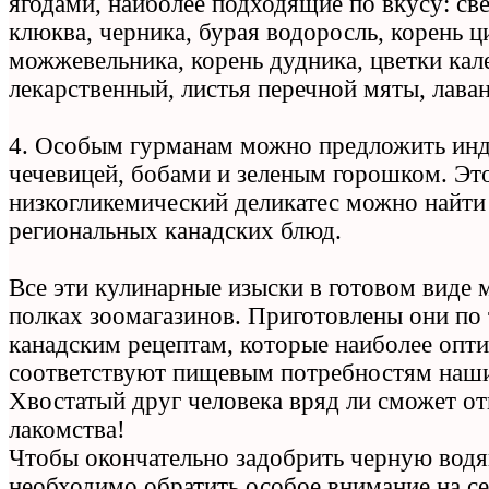
ягодами, наиболее подходящие по вкусу: св
клюква, черника, бурая водоросль, корень ц
можжевельника, корень дудника, цветки кал
лекарственный, листья перечной мяты, лаван
4. Особым гурманам можно предложить инд
чечевицей, бобами и зеленым горошком. Эт
низкогликемический деликатес можно найти
региональных канадских блюд.
Все эти кулинарные изыски в готовом виде 
полках зоомагазинов. Приготовлены они п
канадским рецептам, которые наиболее опт
соответствуют пищевым потребностям наши
Хвостатый друг человека вряд ли сможет отк
лакомства!
Чтобы окончательно задобрить черную вод
необходимо обратить особое внимание на с