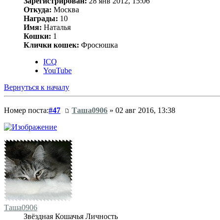
Зарегистрирован:
28 янв 2012, 15:06
Откуда:
Москва
Награды:
10
Имя:
Наталья
Кошки:
1
Клички кошек:
Фросюшка
ICQ
YouTube
Вернуться к началу
Номер поста:
#47
Таша0906
» 02 авг 2016, 13:38
Таша0906
Звёздная Кошачья Личность