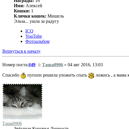
Награды:
16
Имя:
Алексей
Кошки:
1
Клички кошек:
Мишель
Эльза... ушла за радугу
ICQ
YouTube
Фотоальбом
Вернуться к началу
Номер поста:
#49
Таша0906
» 04 авг 2016, 13:03
Спасибо
пупхен решила уложить спать
ложись , а мама
Таша0906
Звёздная Кошачья Личность