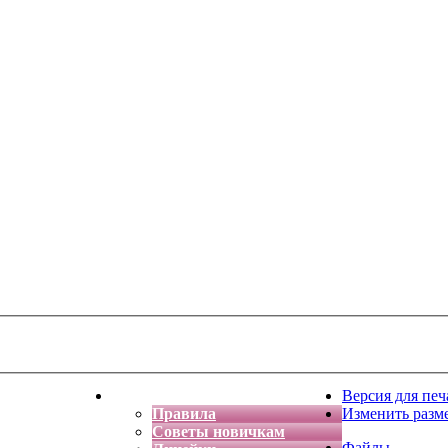
тская фантазия
Форум
Версия для печ
Правила
Изменить разм
Советы новичкам
Файлы