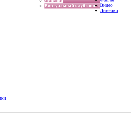
Линейки
Видео
Виртуальный клуб кошек
Линейки
лки