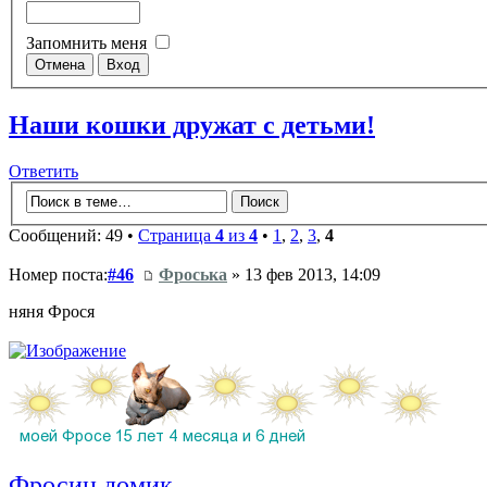
Запомнить меня
Наши кошки дружат с детьми!
Ответить
Сообщений: 49 •
Страница
4
из
4
•
1
,
2
,
3
,
4
Номер поста:
#46
Фроська
» 13 фев 2013, 14:09
няня Фрося
Фросин домик