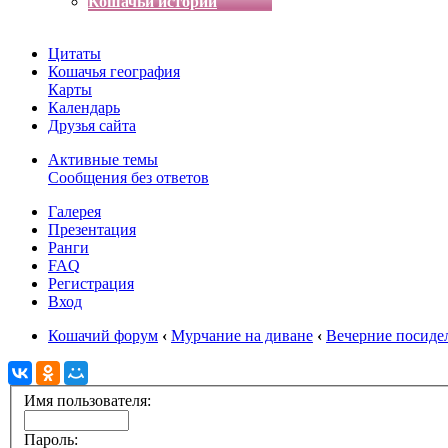
Кошачьи истории
Цитаты
Кошачья география
Карты
Календарь
Друзья сайта
Активные темы
Сообщения без ответов
Галерея
Презентация
Ранги
FAQ
Регистрация
Вход
Кошачий форум
‹
Мурчание на диване
‹
Вечерние посиде
Имя пользователя:
Пароль: