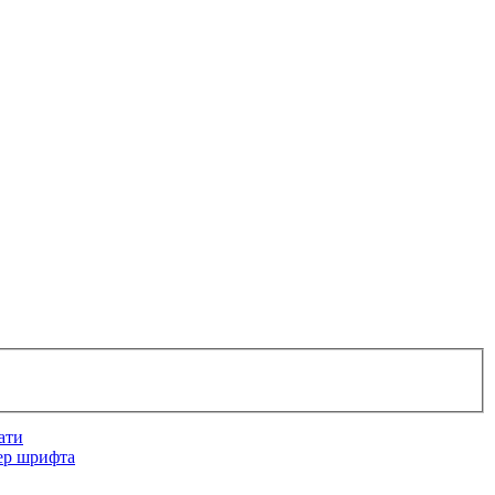
ати
ер шрифта