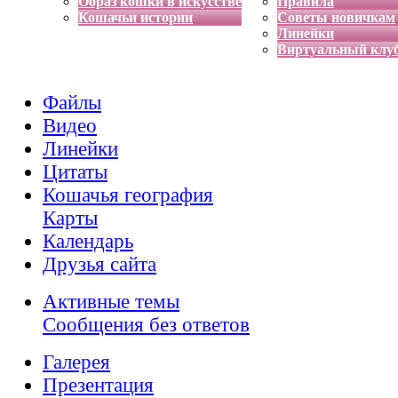
Образ кошки в искусстве
Правила
Кошачьи истории
Советы новичкам
Линейки
Виртуальный клу
Файлы
Видео
Линейки
Цитаты
Кошачья география
Карты
Календарь
Друзья сайта
Активные темы
Сообщения без ответов
Галерея
Презентация