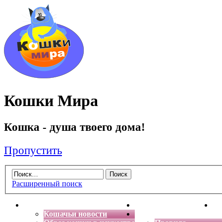
Кошки Мира
Кошка - душа твоего дома!
Пропустить
Расширенный поиск
Главная
Энциклопедия кошек
Де
Кошачьи новости
Форум