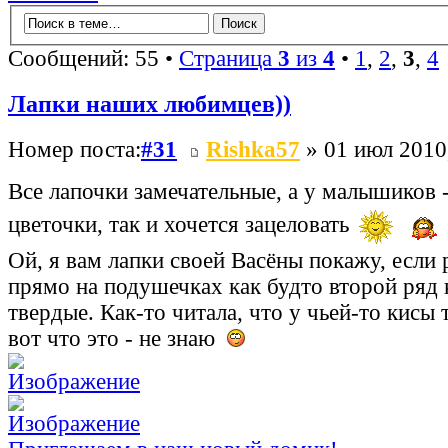
Сообщений: 55 •
Страница
3
из
4
•
1
,
2
,
3
,
4
Лапки наших любимцев))
Номер поста:
#31
Rishka57
» 01 июл 2010
Все лапочки замечательные, а у малышиков 
цветочки, так и хочется зацеловать
Ой, я вам лапки своей Васёны покажу, если р
прямо на подушечках как будто второй ряд к
твердые. Как-то читала, что у чьей-то кисы т
вот что это - не знаю