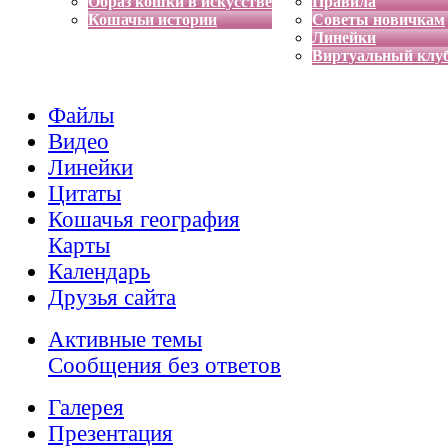
Образ кошки в искусстве
Правила
Кошачьи истории
Советы новичкам
Линейки
Виртуальный клу
Файлы
Видео
Линейки
Цитаты
Кошачья география
Карты
Календарь
Друзья сайта
Активные темы
Сообщения без ответов
Галерея
Презентация