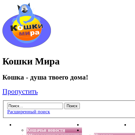
Кошки Мира
Кошка - душа твоего дома!
Пропустить
Расширенный поиск
Главная
Энциклопедия кошек
Де
Кошачьи новости
Форум