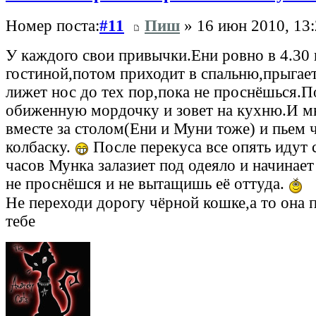
Номер поста:
#11
Пиш
» 16 июн 2010, 13
У каждого свои привычки.Ени ровно в 4.30 
гостиной,потом приходит в спальню,прыгает
лижет нос до тех пор,пока не проснёшься.П
обиженную мордочку и зовет на кухню.И м
вместе за столом(Ени и Муни тоже) и пьем 
колбаску.
После перекуса все опять идут 
часов Мунка залазиет под одеяло и начинает
не проснёшся и не вытащишь её оттуда.
Не переходи дорогу чёрной кошке,а то она 
тебе