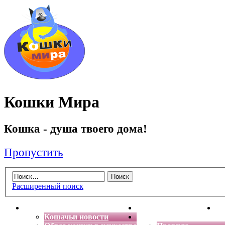
Кошки Мира
Кошка - душа твоего дома!
Пропустить
Расширенный поиск
Главная
Энциклопедия кошек
Де
Кошачьи новости
Форум