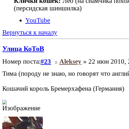
Клички кошек:
Лео (на сиамчика похо
(персидская шиншилка)
YouTube
Вернуться к началу
Улица КоТоВ
Номер поста:
#23
Aleksey
» 22 июн 2010, 
Тима (породу не знаю, но говорят что англ
Кошачий король Бремерхафена (Германия)