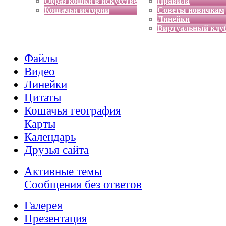
Образ кошки в искусстве
Правила
Кошачьи истории
Советы новичкам
Линейки
Виртуальный клу
Файлы
Видео
Линейки
Цитаты
Кошачья география
Карты
Календарь
Друзья сайта
Активные темы
Сообщения без ответов
Галерея
Презентация