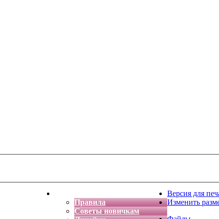
тская фантазия
Форум
Версия для печ
Правила
Изменить разм
Советы новичкам
Файлы