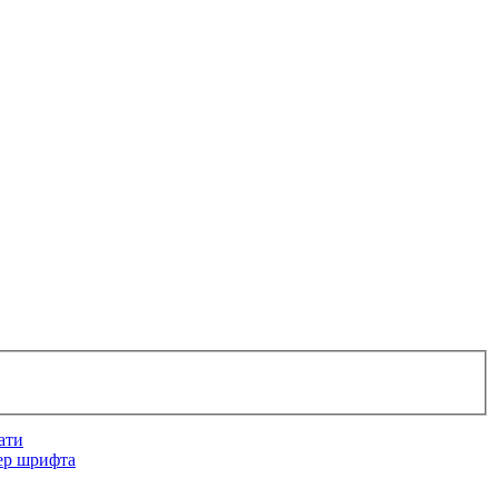
ати
ер шрифта