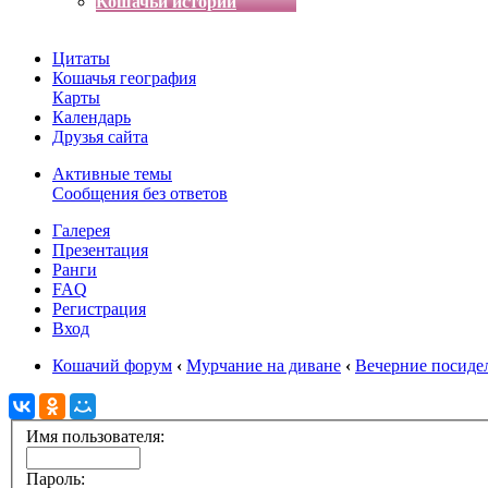
Кошачьи истории
Цитаты
Кошачья география
Карты
Календарь
Друзья сайта
Активные темы
Сообщения без ответов
Галерея
Презентация
Ранги
FAQ
Регистрация
Вход
Кошачий форум
‹
Мурчание на диване
‹
Вечерние посиде
Имя пользователя:
Пароль: