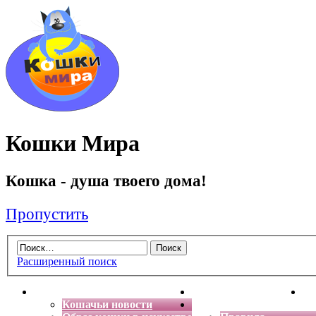
Кошки Мира
Кошка - душа твоего дома!
Пропустить
Расширенный поиск
Главная
Энциклопедия кошек
Де
Кошачьи новости
Форум