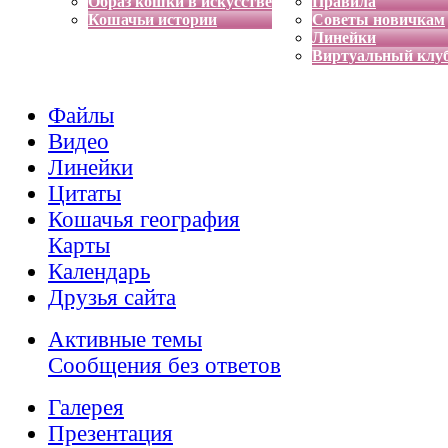
Образ кошки в искусстве
Правила
Кошачьи истории
Советы новичкам
Линейки
Виртуальный клу
Файлы
Видео
Линейки
Цитаты
Кошачья география
Карты
Календарь
Друзья сайта
Активные темы
Сообщения без ответов
Галерея
Презентация