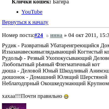
Клички кошек:
Багира
YouTube
Вернуться к началу
Номер поста:
#24
инна
» 04 окт 2011, 15:
Рудик - Развратный Убатареигреющийся Д
Иззазанавескивыглядывающий Когтистый к
Рудольф - Резвый Ухопокусывающий Делов
Любопытный рЬяный Флегматичный кот
дюша - Деловой Юный Шкодливый Анимэш
дюшонок - Домашний Юлящий Шерстяной
Неблагодпрный Окошкедумающий Крупном
хахаа!!!Почти правильно