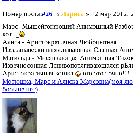
Номер поста:
#26
Лариса
» 12 мар 2012, 
Марс- Мышейгоняющий Анимэшный Разбор
кот
Алиса - Аристократичная Любопытная
Иззазанавескивыглядывающая Славная Ан
Матильда - Мисявкающая Анимэшная Тихо
Извечносонная Ленивопотягивающаяся рЬя
Аристократичная кошка
ого это точно!!!
Мотюшка, Марс и Алиска Марсовна(моя лю
бооьше нет)