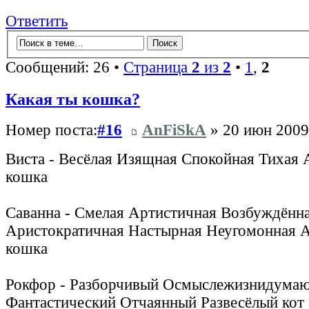
Ответить
Сообщений: 26 •
Страница
2
из
2
•
1
,
2
Какая ты кошка?
Номер поста:
#16
AnFiSkA
» 20 июн 2009
Виста - Весёлая Изящная Спокойная Тихая
кошка
Саванна - Смелая Артистичная Возбуждённ
Аристократичная Настырная Неугомонная 
кошка
Рокфор - Разборчивый Осмыслежизнидума
Фантастический Отчаянный Развесёлый кот