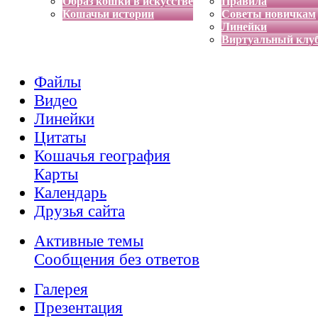
Образ кошки в искусстве
Правила
Кошачьи истории
Советы новичкам
Линейки
Виртуальный клу
Файлы
Видео
Линейки
Цитаты
Кошачья география
Карты
Календарь
Друзья сайта
Активные темы
Сообщения без ответов
Галерея
Презентация