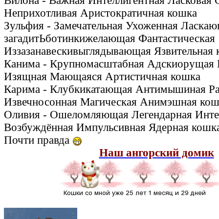
Вилона - Важная Интеллигентная Ласковая
Неприхотливая Аристократичная кошка
Зульфия - Замечательная Ухоженная Ласка
загадитЬботинкижелающая Фантастическая
Иззазанавескивыглядывающая Язвительная
Канима - Крупномасштабная Адскиорущая 
Изящная Мающаяся Артистичная кошка
Карима - Клубкикатающая Антимышиная Ра
Извечносонная Магическая Анимэшная кош
Оливия - Ошеломляющая Легендарная Инте
Возбуждённая Импульсивная Ядерная кошк
Почти правда
Наш ангорский домик