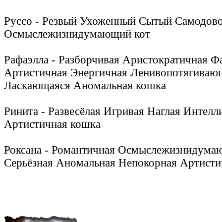
Руссо - Резвый Ухоженный Сытый Самодов
Осмыслежизнидумающий кот
Рафаэлла - Разборчивая Аристократичная Ф
Артистичная Энергичная Ленивопотягиваю
Ласкающаяся Аномальная кошка
Ринита - Развесёлая Игривая Наглая Интелл
Артистичная кошка
Роксана - Романтичная Осмыслежизнидума
Серьёзная Аномальная Непокорная Артисти