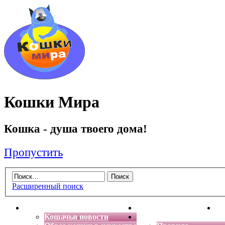
Кошки Мира
Кошка - душа твоего дома!
Пропустить
Расширенный поиск
Главная
Энциклопедия кошек
Де
Кошачьи новости
Форум