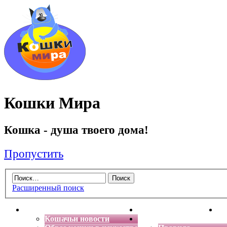
Кошки Мира
Кошка - душа твоего дома!
Пропустить
Расширенный поиск
Главная
Энциклопедия кошек
Де
Кошачьи новости
Форум