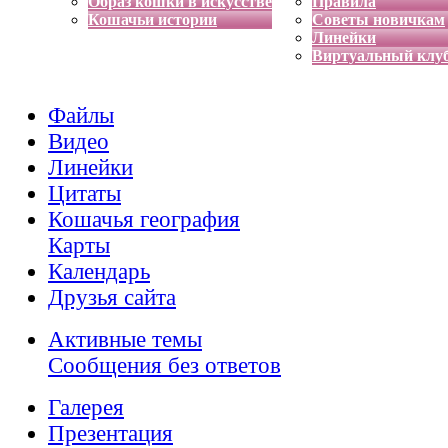
Образ кошки в искусстве
Правила
Кошачьи истории
Советы новичкам
Линейки
Виртуальный клу
Файлы
Видео
Линейки
Цитаты
Кошачья география
Карты
Календарь
Друзья сайта
Активные темы
Сообщения без ответов
Галерея
Презентация