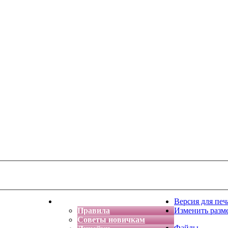
тская фантазия
Форум
Версия для печ
Правила
Изменить разм
Советы новичкам
Файлы