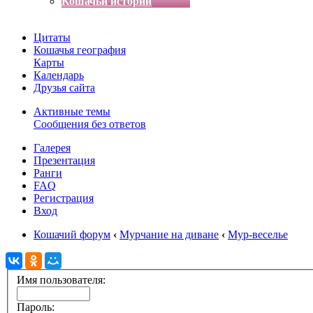
Кошачьи истории
Цитаты
Кошачья география
Карты
Календарь
Друзья сайта
Активные темы
Сообщения без ответов
Галерея
Презентация
Ранги
FAQ
Регистрация
Вход
Кошачий форум
‹
Мурчание на диване
‹
Мур-веселье
Имя пользователя:
Пароль: