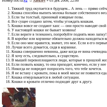
Номер поста:
#2
Aleksey
» 03 дек 2008, 22:00
Тяжкий труд окупается в будущем... А лень — прямо сейч
Кошка способна выпить молока больше собственного веса,
Если ты толстый, принимай изящные позы.
Все сущее создано затем, чтобы угождать кошкам.
Кошки вовсе не создают хаос — они просто наводят свой
У настоящей кошки не бывает хозяина!
Если верите в телекинез, попробуйте поднять мою лапку!
В коробке или корзинке обязательно должна находиться к
Если оно мне нравится, значит, это мое. Если я его первым
Лучше всего думается, сидя в корзинке.
Кошка совершенно невинна, даже когда ее вина очевидна
Я хочу есть, следовательно, я существую.
В мышей перевоплощаются люди, которые в прошлой жи
Если позвать кошку, то она приходит, конечно, если у нее
Никогда не повредит попросить того, что тебе хочется.
Я не встану с кровати, пока в моей миске не появится еда
Кошка отмурлыкается в любой ситуации.
Кошки и кровати отлично подходят друг к другу.