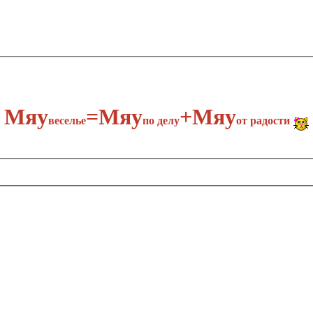
Мяу
​=Мяу
+Мяу
веселье
по делу​
от радости