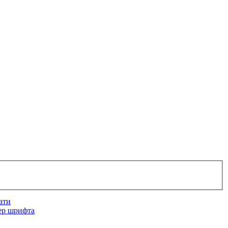
ати
ер шрифта