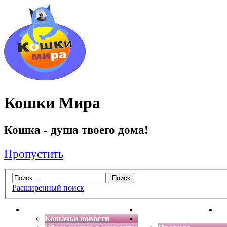
Кошки Мира
Кошка - душа твоего дома!
Пропустить
Расширенный поиск
Главная
Энциклопедия кошек
Де
Кошачьи новости
Форум