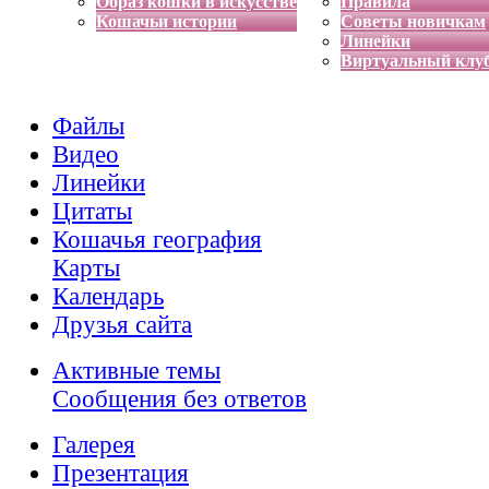
Образ кошки в искусстве
Правила
Кошачьи истории
Советы новичкам
Линейки
Виртуальный клу
Файлы
Видео
Линейки
Цитаты
Кошачья география
Карты
Календарь
Друзья сайта
Активные темы
Сообщения без ответов
Галерея
Презентация