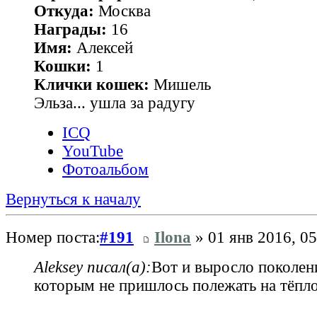
Откуда:
Москва
Награды:
16
Имя:
Алексей
Кошки:
1
Клички кошек:
Мишель
Эльза... ушла за радугу
ICQ
YouTube
Фотоальбом
Вернуться к началу
Номер поста:
#191
Ilona
» 01 янв 2016, 05
Aleksey писал(а):
Вот и выросло поколени
которым не пришлось полежать на тёпл