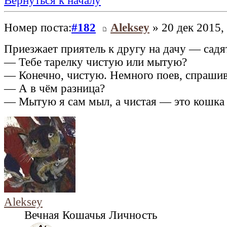
Вернуться к началу
Номер поста:
#182
Aleksey
» 20 дек 2015,
Приезжает приятель к другу на дачу — садят
— Тебе тарелку чистую или мытую?
— Конечно, чистую. Немного поев, спрашив
— А в чём разница?
— Мытую я сам мыл, а чистая — это кошка 
Aleksey
Вечная Кошачья Личность