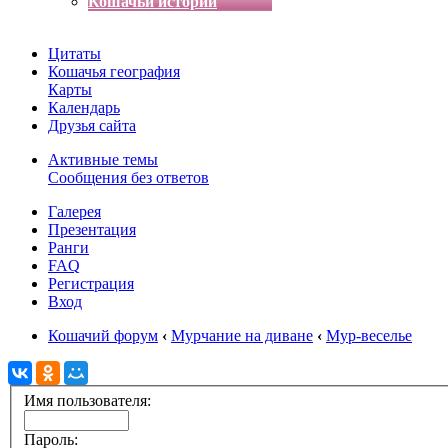
Кошачьи истории
Цитаты
Кошачья география
Карты
Календарь
Друзья сайта
Активные темы
Сообщения без ответов
Галерея
Презентация
Ранги
FAQ
Регистрация
Вход
Кошачий форум
‹
Мурчание на диване
‹
Мур-веселье
Имя пользователя:
Пароль: