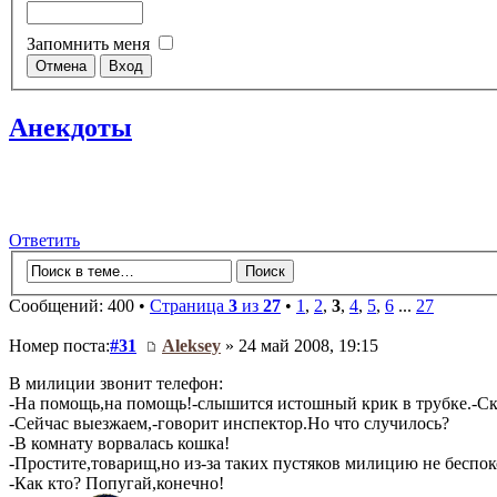
Запомнить меня
Анекдоты
Ответить
Сообщений: 400 •
Страница
3
из
27
•
1
,
2
,
3
,
4
,
5
,
6
...
27
Номер поста:
#31
Aleksey
» 24 май 2008, 19:15
В милиции звонит телефон:
-На помощь,на помощь!-слышится истошный крик в трубке.-Ск
-Сейчас выезжаем,-говорит инспектор.Но что случилось?
-В комнату ворвалась кошка!
-Простите,товарищ,но из-за таких пустяков милицию не беспок
-Как кто? Попугай,конечно!