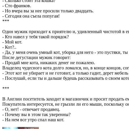
- Сколько стоит эта кошка?
- Сто франков.
- Но вчера вы за нее просили только двадцать.
- Сегодня она съела попугая!
***
Один мужик приходит к приятелю и, удивленный чистотой в ег
- Кто навел у тебя такой порядок?
- Мой кот.
- Кот?..
- Да, у меня очень умный кот, уборка для него - это пустяки, т
После дегустации мужик говорит:
- Продай мне кота, никаких денег не пожалею.
Владелец чудесного кота долго ломался, но, в конце концов, со
- Этот кот не убирает и не готовит, а только гадит, дерет мебе
- Послушай, если ты и дальше будешь рассказывать о своем кот
***
В Англии посетитель заходит в магазинчик и просит продать ем
Покупатель интересуется, не грызли ли его мыши, поскольку о
- О, нет! - отвечает продавец.
- Почему вы в этом так уверенны?
- На нем все утро спал наш кот.