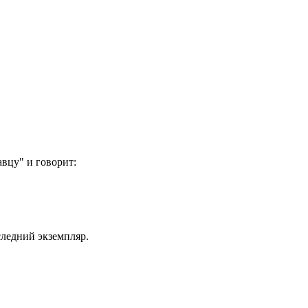
авцу" и говорит:
следний экземпляр.