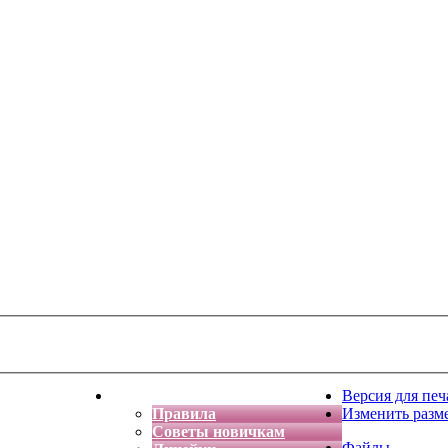
тская фантазия
Форум
Версия для печ
Правила
Изменить разм
Советы новичкам
Файлы