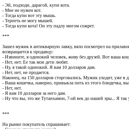
- Эй, подходи, дарагой, купи кота.
- Мне не нужен кот.
- Тогда купи вот эту мышь.
- Терпеть не могу мышей.
- Тогда купи кота! Он эту падлу мигом сожрет.
***
Зашел мужик в антикварную лавку, вяло посмотрел на прилавок,
возвращается к продавцу:
- Извините, я одинокий человек, живу без друзей. Вот ваша ко
- Нет, нет. Ее так мои дети любят.
- Ну, я такой одинокий. Я вам 10 долларов дам.
- Нет, нет, не продается.
Наконец, на 150 долларов сторговались. Мужик уходит, уже в д
- Ваша кошечка, наверно, привыкла пить из этого блюдечка, вы
- Нет, нет.
- Я вам 10 долларов за него дам.
- Ну что вы, это же Тутанхамон, 7-ой век до нашей эры... Я так
***
На рынке покупатель спрашивает: