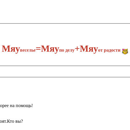
Мяу
​=Мяу
+Мяу
веселье
по делу​
от радости
орее на помощь!
оят.Кто вы?