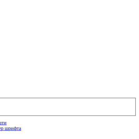
ати
ер шрифта