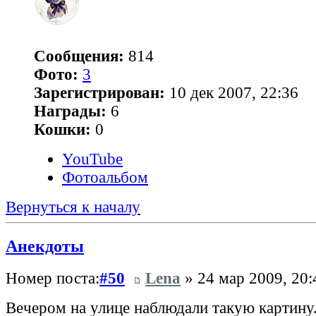
Сообщения:
814
Фото:
3
Зарегистрирован:
10 дек 2007, 22:36
Награды:
6
Кошки:
0
YouTube
Фотоальбом
Вернуться к началу
Анекдоты
Номер поста:
#50
Lena
» 24 мар 2009, 20:
Вeчepoм нa улицe нaблюдaли тaкую кapтину.