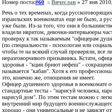
Номер поста:
#60
Вячеслав
» 27 янв 2010
Речь о тех временах, когда русскоговорящи
израильских военкоматах еще не было, а ру
уже были. Из-за того, что они в большинств
владели ивритом, девочки-интервьюеры час
проверку к так называемым "офицерам душе
(по специальности - психологам или социал
чтобы те на всякий случай проверяли, все ли
неразговорчивого призывника. Кстати, офи
здоровья - "кцин бриют нефеш" - сокращенн
называется "кабан". Хотя к его профессион
это, конечно же, отношения не имеет.
Офицер душевного здоровья в военкомате 
стандартные тесты - "нарисуй человека, нар
нарисуй дом". По этим тестам можно с легк
внутренний мир будущего военнослужащего.
хорошо - они универсальные и не зависят от