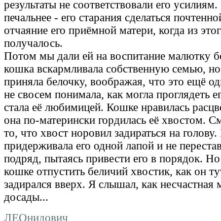
результаты не соответствовали его усилиям.
печальнее - его старания сделаться почтенн
отчаяние его приёмной матери, когда из этог
получалось.
Потом мы дали ей на воспитание малютку бе
кошка вскармливала собственную семью, но
приняла белочку, воображая, что это ещё од
не свосем понимала, как могла проглядеть е
стала её любимицей. Кошке нравилась расцв
она по-матерински гордилась её хвостом. 
то, что хвост норовил задираться на голову
придерживала его одной лапой и не перестав
подряд, пытаясь привести его в порядок. Но
кошке отпустить беличий хвостик, как он ту
задирался вверх. Я слышал, как несчастная м
досады...
ЛЕОнидович