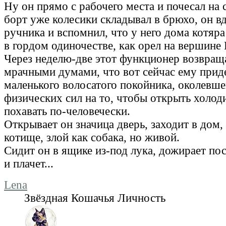
Ну он прямо с рабочего места и почесал на 
борт уже колесики складывал в брюхо, он вд
ручника и вспомнил, что у него дома котяра
в гордом одиночестве, как орел на вершине К
Через неделю-две этот функционер возвраща
мрачными думами, что вот сейчас ему приде
маленького волосатого покойника, околевше
физических сил на то, чтобы открыть холод
похавать по-человечески.
Открывает он значица дверь, заходит в дом, 
котище, злой как собака, но живой.
Сидит он в ящике из-под лука, дожирает по
и плачет...
Lena
Звёздная Кошачья Личность