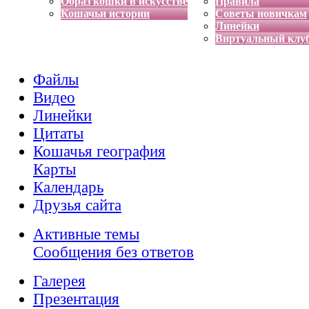
Образ кошки в искусстве
Правила
Кошачьи истории
Советы новичкам
Линейки
Виртуальный клу
Файлы
Видео
Линейки
Цитаты
Кошачья география
Карты
Календарь
Друзья сайта
Активные темы
Сообщения без ответов
Галерея
Презентация