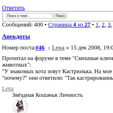
Ответить
Сообщений: 400 •
Страница
4
из
27
•
1
,
2
,
3
Анекдоты
Номер поста:
#46
Lena
» 15 дек 2008, 19:
Прочитал на форуме в теме "Смешные кли
животных":
"У знакомых кота зовут Кастрюлька. На мое
"почему?" они ответили: "Так кастрированны
Lena
Звёздная Кошачья Личность