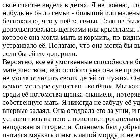
своё счастье видела в детях. Я не помню, чт
нибудь не было семьи - большой или маленьк
беспокоило, что у неё за семья. Если не было
довольствовалась щенками или крысятами. 
которое она могла мыть и кормить, по-види
устраивало её. Полагаю, что она могла бы в
если бы ей их доверили.
Вероятно, все её умственные способности 
материнством, ибо особого ума она не проя
не могла отличить своих детей от чужих. Он
всякое молодое существо - котёнок. Мы как
среди её потомства щенка-спаниеля, потеря
собственную мать. Я никогда не забуду её у
впервые залаял. Она отодрала его за уши, и 
уставившись на него с поистине трогатель
негодования и горести. Спаниель был добры
пытался мяукать и мыть лапой морду, и не в