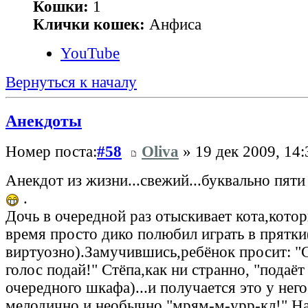
Кошки:
1
Клички кошек:
Анфиса
YouTube
Вернуться к началу
Анекдоты
Номер поста:
#58
Oliva
» 19 дек 2009, 14:
Анекдот из жизни...свежий...буквально пят
.
Дочь в очередной раз отыскивает кота,кото
время просто дико полюбил играть в прятки(
виртуозно).Замучившись,ребёнок просит: "С
голос подай!" Стёпа,как ни странно, "подаёт
очередного шкафа)...и получается это у него
мелодично и необычно "мрям-м-урр-кл!" На