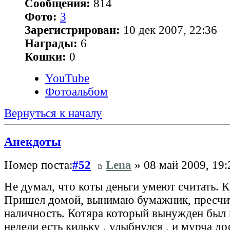
Сообщения:
814
Фото:
3
Зарегистрирован:
10 дек 2007, 22:36
Награды:
6
Кошки:
0
YouTube
Фотоальбом
Вернуться к началу
Анекдоты
Номер поста:
#52
Lena
» 08 май 2009, 19:
Не думал, что коты деньги умеют считать. Кр
Пришел домой, вынимаю бумажник, пресч
наличность. Котяра который вынужден был 
недели есть кильку , улыбнулся , и мурча д