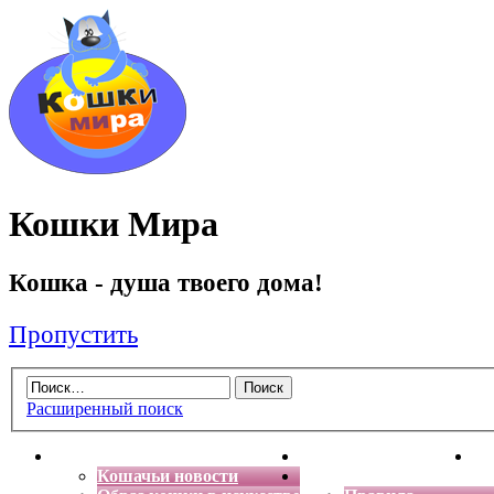
Кошки Мира
Кошка - душа твоего дома!
Пропустить
Расширенный поиск
Главная
Энциклопедия кошек
Де
Кошачьи новости
Форум