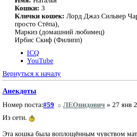
Имя:
Наталья
Кошки:
3
Клички кошек:
Лорд Джаз Сильвер Чар
просто Стёпа),
Маркиз (домашний любимец)
Ирбис Скиф (Филипп)
ICQ
YouTube
Вернуться к началу
Анекдоты
Номер поста:
#59
ЛЕОнидович
» 27 янв 2
Из сети.
Эта кошка была воплощённым чувством мате