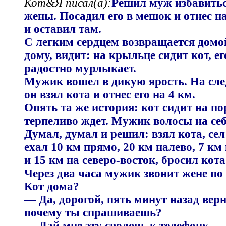
Кот&Я писал(а):
Решил муж избавитьс
жены. Посадил его в мешок и отнес на
и оставил там.
С легким сердцем возвращается домо
дому, видит: на крыльце сидит кот, ег
радостно мурлыкает.
Мужик вошел в дикую ярость. На сл
он взял кота и отнес его на 4 км.
Опять та же история: кот сидит на по
терпеливо ждет. Мужик волосы на себ
Думал, думал и решил: взял кота, се
ехал 10 км прямо, 20 км налево, 7 км
и 15 км на северо-восток, бросил кота
Через два часа мужик звонит жене по
Кот дома?
— Да, дорогой, пять минут назад верн
почему ты спрашиваешь?
— Дай мне эту сволочь к телефону —