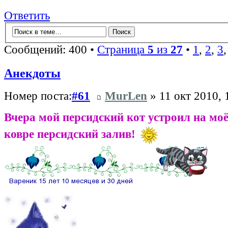
Ответить
Сообщений: 400 •
Страница
5
из
27
•
1
,
2
,
3
Анекдоты
Номер поста:
#61
MurLen
» 11 окт 2010, 
Вчера мой персидский кот устроил на мо
ковре персидский залив!