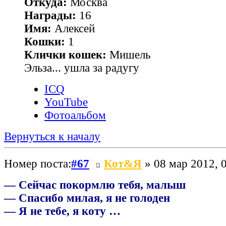
Откуда:
Москва
Награды:
16
Имя:
Алексей
Кошки:
1
Клички кошек:
Мишель
Эльза... ушла за радугу
ICQ
YouTube
Фотоальбом
Вернуться к началу
Номер поста:
#67
Кот&Я
» 08 мар 2012, 
— Сейчас покормлю тебя, малыш
— Спасибо милая, я не голоден
— Я не тебе, я коту …