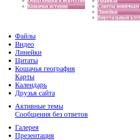
Образ кошки в искусстве
Правила
Кошачьи истории
Советы новичкам
Линейки
Виртуальный клу
Файлы
Видео
Линейки
Цитаты
Кошачья география
Карты
Календарь
Друзья сайта
Активные темы
Сообщения без ответов
Галерея
Презентация