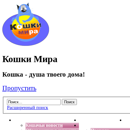
Кошки Мира
Кошка - душа твоего дома!
Пропустить
Расширенный поиск
Главная
Энциклопедия кошек
Де
Кошачьи новости
Форум