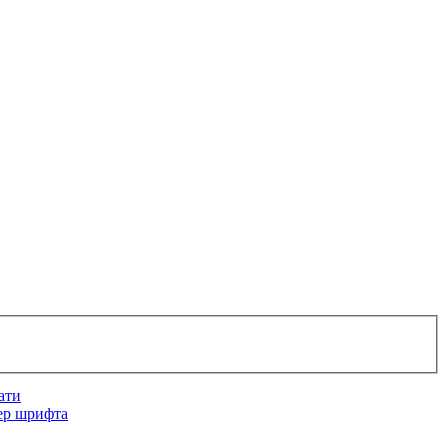
ати
ер шрифта