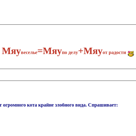
Мяу
​=Мяу
+Мяу
веселье
по делу​
от радости
ит огромного кота крайне злобного вида. Спрашивает: