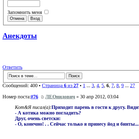
Запомнить меня
Анекдоты
Ответить
Сообщений: 400 •
Страница
6
из
27
•
1
...
3
,
4
,
5
,
6
,
7
,
8
,
9
...
27
Номер поста:
#76
ЛЕОнидович
» 30 апр 2012, 03:04
Кот&Я писал(а):
Приходит парень в гости к другу. Вид
- А котика можно погладить?
Друг, очень светски:
- О, конечно! . . Сейчас только я принесу йод и бинты...