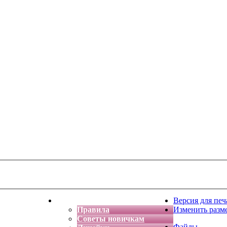
тская фантазия
Форум
Версия для печ
Правила
Изменить разм
Советы новичкам
Файлы