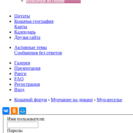
Кошачьи истории
Цитаты
Кошачья география
Карты
Календарь
Друзья сайта
Активные темы
Сообщения без ответов
Галерея
Презентация
Ранги
FAQ
Регистрация
Вход
Кошачий форум
‹
Мурчание на диване
‹
Мур-веселье
Имя пользователя:
Пароль: