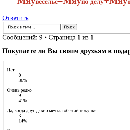
Мяу
​=Мяу
+Мяу
веселье
по делу​
Ответить
Сообщений: 9 • Страница
1
из
1
Покупаете ли Вы своим друзьям в пода
Нет
8
36%
Очень редко
9
41%
Да, когда друг давно мечтал об этой покупке
3
14%