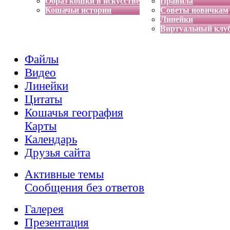
Образ кошки в искусстве
Правила
Кошачьи истории
Советы новичкам
Линейки
Виртуальный клу
Файлы
Видео
Линейки
Цитаты
Кошачья география
Карты
Календарь
Друзья сайта
Активные темы
Сообщения без ответов
Галерея
Презентация