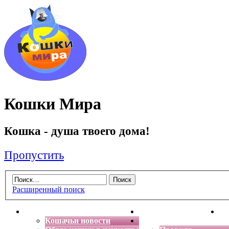
Кошки Мира
Кошка - душа твоего дома!
Пропустить
Расширенный поиск
Главная
Энциклопедия кошек
Де
Кошачьи новости
Форум