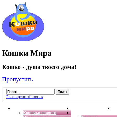
Кошки Мира
Кошка - душа твоего дома!
Пропустить
Расширенный поиск
Главная
Энциклопедия кошек
Де
Кошачьи новости
Форум