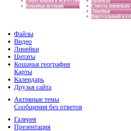
Образ кошки в искусстве
Правила
Кошачьи истории
Советы новичкам
Линейки
Виртуальный клу
Файлы
Видео
Линейки
Цитаты
Кошачья география
Карты
Календарь
Друзья сайта
Активные темы
Сообщения без ответов
Галерея
Презентация