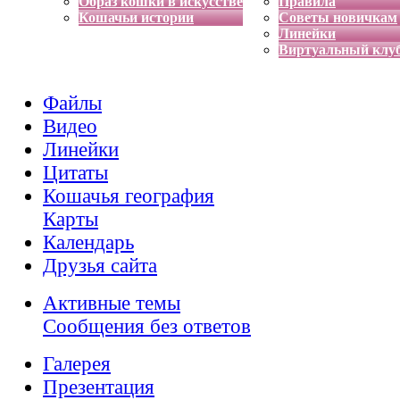
Образ кошки в искусстве
Правила
Кошачьи истории
Советы новичкам
Линейки
Виртуальный клу
Файлы
Видео
Линейки
Цитаты
Кошачья география
Карты
Календарь
Друзья сайта
Активные темы
Сообщения без ответов
Галерея
Презентация