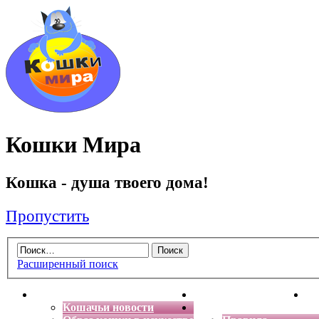
Кошки Мира
Кошка - душа твоего дома!
Пропустить
Расширенный поиск
Главная
Энциклопедия кошек
Де
Кошачьи новости
Форум