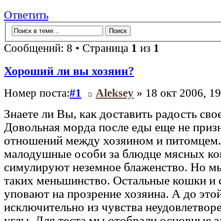
Ответить
Сообщений: 8 • Страница
1
из
1
Хороший ли вы хозяин?
Номер поста:
#1
Aleksey
» 18 окт 2006, 19
Знаете ли Вы, как доставить радость сво
Довольная морда после еды еще не при
отношений между хозяином и питомцем
малодушные особи за блюдце мясных ко
симулируют неземное блаженство. Но мы
таких меньшинство. Остальные кошки и 
уповают на прозрение хозяина. А до это
исключительно из чувства неудовлетвор
углы. Для теста мы отобрали основные 