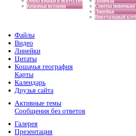
Образ кошки в искусстве
Правила
Кошачьи истории
Советы новичкам
Линейки
Виртуальный клу
Файлы
Видео
Линейки
Цитаты
Кошачья география
Карты
Календарь
Друзья сайта
Активные темы
Сообщения без ответов
Галерея
Презентация