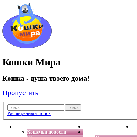
Кошки Мира
Кошка - душа твоего дома!
Пропустить
Расширенный поиск
Главная
Энциклопедия кошек
Де
Кошачьи новости
Форум