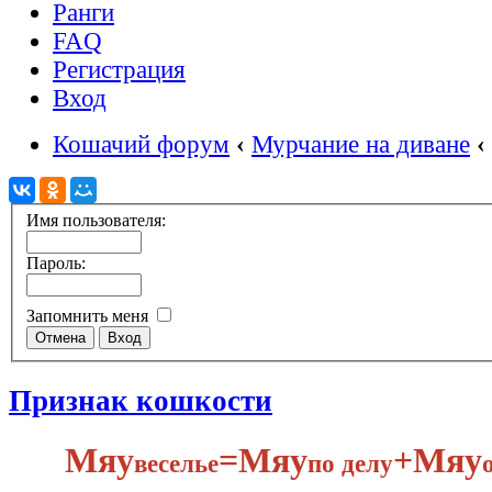
Ранги
FAQ
Регистрация
Вход
Кошачий форум
‹
Мурчание на диване
‹
Имя пользователя:
Пароль:
Запомнить меня
Признак кошкости
Мяу
​=Мяу
+Мяу
веселье
по делу​