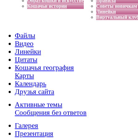
Образ кошки в искусстве
Правила
Кошачьи истории
Советы новичкам
Линейки
Виртуальный клу
Файлы
Видео
Линейки
Цитаты
Кошачья география
Карты
Календарь
Друзья сайта
Активные темы
Сообщения без ответов
Галерея
Презентация