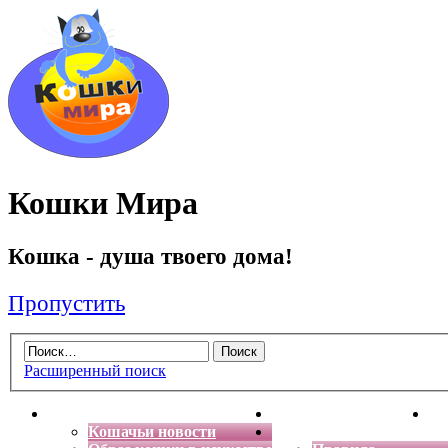
Кошки Мира
Кошка - душа твоего дома!
Пропустить
Расширенный поиск
Главная
Энциклопедия кошек
Де
Кошачьи новости
Форум