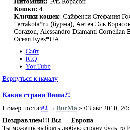
Питомник:
Эль Корасон
Кошки:
4
Клички кошек:
Сайфенси Стефания Гол
Terrakota*ru (бурма), Антея Эль Корасон
Corazon, Alessandro Diamanti Cornelian 
Ocean Eyes*UA
Сайт
ICQ
YouTube
Вернуться к началу
Какая страна Ваша?!
Номер поста:
#2
BurMa
» 03 авг 2010, 20
Поздравляем!!! Вы — Европа
Ты можешь выбрать любую страну будь то И