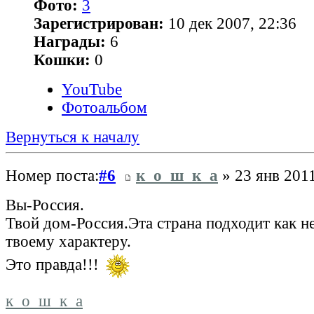
Фото:
3
Зарегистрирован:
10 дек 2007, 22:36
Награды:
6
Кошки:
0
YouTube
Фотоальбом
Вернуться к началу
Номер поста:
#6
к_о_ш_к_а
» 23 янв 2011
Вы-Россия.
Твой дом-Россия.Эта страна подходит как н
твоему характеру.
Это правда!!!
к_о_ш_к_а