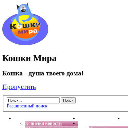
Кошки Мира
Кошка - душа твоего дома!
Пропустить
Расширенный поиск
Главная
Энциклопедия кошек
Де
Кошачьи новости
Форум