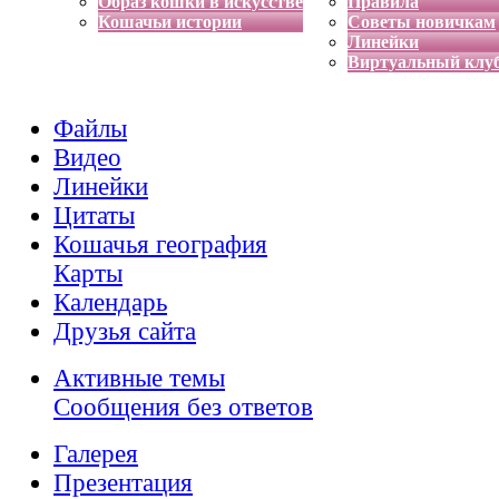
Образ кошки в искусстве
Правила
Кошачьи истории
Советы новичкам
Линейки
Виртуальный клу
Файлы
Видео
Линейки
Цитаты
Кошачья география
Карты
Календарь
Друзья сайта
Активные темы
Сообщения без ответов
Галерея
Презентация