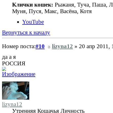
Клички кошек:
Рыжаня, Туча, Паша, Л
Муня, Пуся, Макс, Васёна, Котя
YouTube
Вернуться к началу
Номер поста:
#10
lizyna12
» 20 апр 2011, 
да а я
РОССИЯ
lizyna12
Утренняя Кошачья Личность