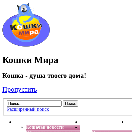
Кошки Мира
Кошка - душа твоего дома!
Пропустить
Расширенный поиск
Главная
Энциклопедия кошек
Де
Кошачьи новости
Форум