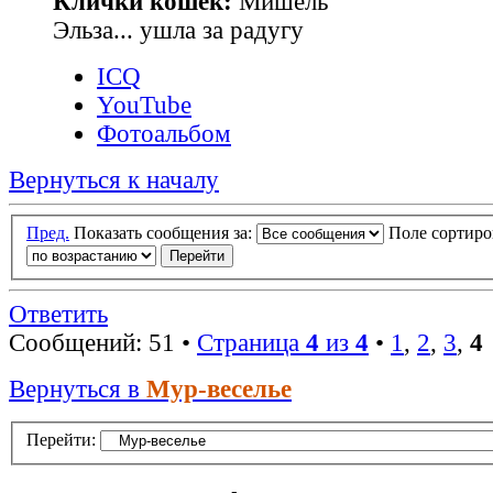
Клички кошек:
Мишель
Эльза... ушла за радугу
ICQ
YouTube
Фотоальбом
Вернуться к началу
Пред.
Показать сообщения за:
Поле сортир
Ответить
Сообщений: 51 •
Страница
4
из
4
•
1
,
2
,
3
,
4
Вернуться в
Мур-веселье
Перейти: