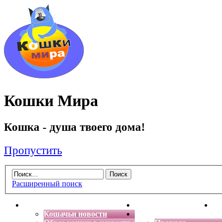
Кошки Мира
Кошка - душа твоего дома!
Пропустить
Расширенный поиск
Главная
Энциклопедия кошек
Де
Кошачьи новости
Форум